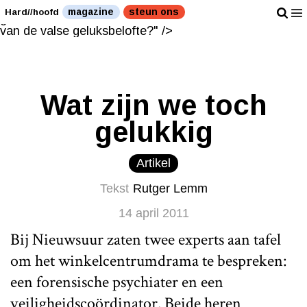
Was Tristan van der V. slachtoffer van de valse
magazine
steun ons
Hard//hoofd
geluksbelofte?" />
Was Tristan van der V. slachtoffer
van de valse geluksbelofte?" />
Wat zijn we toch
gelukkig
Artikel
Tekst
Rutger Lemm
14 april 2011
Bij Nieuwsuur zaten twee experts aan tafel
om het winkelcentrumdrama te bespreken:
een forensische psychiater en een
veiligheidscoördinator. Beide heren