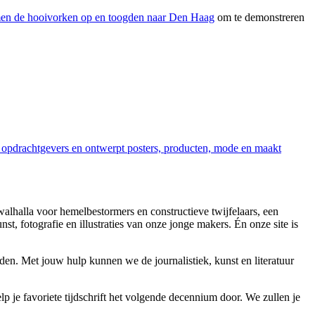
men de hooivorken op en toogden naar Den Haag
om te demonstreren
nde opdrachtgevers en ontwerpt posters, producten, mode en maakt
 walhalla voor hemelbestormers en constructieve twijfelaars, een
t, fotografie en illustraties van onze jonge makers. Én onze site is
en. Met jouw hulp kunnen we de journalistiek, kunst en literatuur
p je favoriete tijdschrift het volgende decennium door. We zullen je