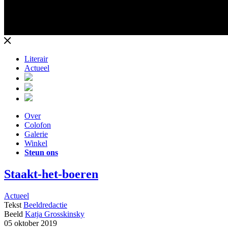
Literair
Actueel
Over
Colofon
Galerie
Winkel
Steun ons
Staakt-het-boeren
Actueel
Tekst
Beeldredactie
Beeld
Katja Grosskinsky
05 oktober 2019