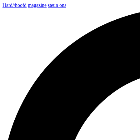
Hard//hoofd
magazine
steun ons