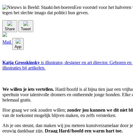
Een voorstel voor het halveren
tegen het slechte imago dat politici hun geven.
Share
Tweet
Mail
App
Katja Grosskinsky
is illustrator, designer en art director. Geboren
illustraties bij artikelen.
We willen je iets vertellen.
Hard//hoofd is al bijna tien jaar een vrij
speeltuin voor talentvolle dromers en ontheemde jonge honden. Elke dag
helemaal gratis.
Hoe graag we ook zouden willen;
zonder jou kunnen we dit niet bl
van de toekomst mogelijk blijven maken, en zelfs versterken.
Als je ons steunt, dan maken wij jou meteen kunstverzamelaar door je 
eeuwig dankbaar zijn.
Draag Hard//hoofd een warm hart toe.