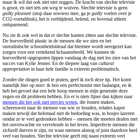
maar ik wil dat ook niet niet zeggen. De kracht van slechte televisie
is groot, en niet iets om weg te wuiven. Slechte televisie is geen
guilty pleasure
(stop daar sowieso mee, ga je
guilty
voelen over je
CO2-voetafdruk), het is verblijdend, helend, en bovenal ultiem
ontspannend.
Nu zie ik ook wel in dat er slechte kanten zitten aan slechte televisie.
De hoeveelheid plastic in de mensen die we zien en het
onrealistische schoonheidsideaal dat hiermee wordt neergezet kan
zorgen voor een vertekend lichaamsbeeld. We kunnen de
hoeveelheid opgespoten lippen vandaag de dag niet los zien van het
succes van Kylie Jenner. En de diepere laag van
cultural
appropriation
in haar hele familie is extreem problematisch.
Zonder die dingen goed te praten, geef ik toch deze tip. Het komt
namelijk hier op neer: ik ben een perfectionist met faalangst, en ik
heb het gevoel dat een hele hoop mensen in mijn generatie deze
zegen en dit probleem hebben. En er is niets fijner dan kijken naar
mensen die het ook niet precies weten
, die fouten maken,
schreeuwen naar de mensen van wie ze houden, relaties kapot
maken terwijl dat helemaal niet de bedoeling was, in bosjes lazeren
omdat ze te veel gedronken hebben – mensen die moeten dealen met
het onverwachte en vervelende in het leven. Imperfecte mensen die
zichzelf durven te zijn, en waar mensen alsnog of juist daardoor heel
veel van houden. Slechte televisie geeft mij naast extreem veel