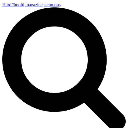
Hard//hoofd
magazine
steun ons