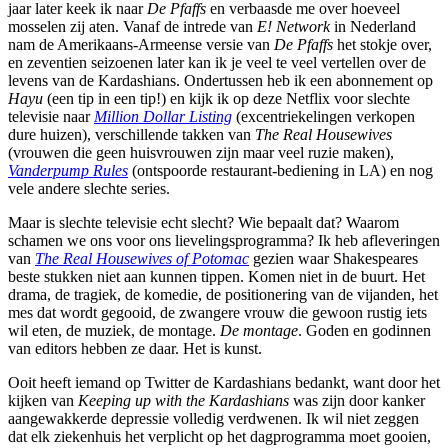
jaar later keek ik naar
De Pfaffs
en verbaasde me over hoeveel
mosselen zij aten. Vanaf de intrede van
E! Network
in Nederland
nam de Amerikaans-Armeense versie van
De Pfaffs
het stokje over,
en zeventien seizoenen later kan ik je veel te veel vertellen over de
levens van de Kardashians. Ondertussen heb ik een abonnement op
Hayu
(een tip in een tip!) en kijk ik op deze Netflix voor slechte
televisie naar
Million Dollar Listing
(excentriekelingen verkopen
dure huizen), verschillende takken van
The Real Housewives
(vrouwen die geen huisvrouwen zijn maar veel ruzie maken),
Vanderpump Rules
(ontspoorde restaurant-bediening in LA) en nog
vele andere slechte series.
Maar is slechte televisie echt slecht? Wie bepaalt dat? Waarom
schamen we ons voor ons lievelingsprogramma? Ik heb afleveringen
van
The Real Housewives of Potomac
gezien waar Shakespeares
beste stukken niet aan kunnen tippen. Komen niet in de buurt. Het
drama, de tragiek, de komedie, de positionering van de vijanden, het
mes dat wordt gegooid, de zwangere vrouw die gewoon rustig iets
wil eten, de muziek, de montage.
De montage
. Goden en godinnen
van editors hebben ze daar. Het is kunst.
Ooit heeft iemand op Twitter de Kardashians bedankt, want door het
kijken van
Keeping up with the Kardashians
was zijn door kanker
aangewakkerde depressie volledig verdwenen. Ik wil niet zeggen
dat elk ziekenhuis het verplicht op het dagprogramma moet gooien,