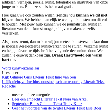
artikelen, verhalen, poëzie, kunst, fotografie en illustraties van onze
jonge makers. Én onze site is helemaal gratis.
Hoe graag we ook zouden willen;
zonder jou kunnen we dit niet
blijven doen
. We hebben namelijk te weinig inkomsten om dit vol
te houden. Met jouw hulp kunnen we de journalistiek, kunst en
literatuur van de toekomst mogelijk blijven maken, en zelfs
versterken.
Als je ons steunt, dan maken wij jou meteen kunstverzamelaar door
je speciaal geselecteerde kunstwerken toe te sturen. Verzamel kunst
en help je favoriete tijdschrift het volgende decennium door. We
zullen je eeuwig dankbaar zijn.
Draag Hard//hoofd een warm
hart toe.
Word kunstverzamelaar
Lees meer
Kijk Gilmore Girls
Literair
Tekst
Imre van Son
Lelijk plein, zachte bioscoopstoel, schaamte-oorlog
Literair
Tekst
Redactie
meer van deze categorie
Leer een ambacht
Literair
Tekst
Nora van Arkel
September Blues
Column
Tekst
Trudy Kunz
Geef het voordeel van de twijfel
Literair
Tekst
Else Boer