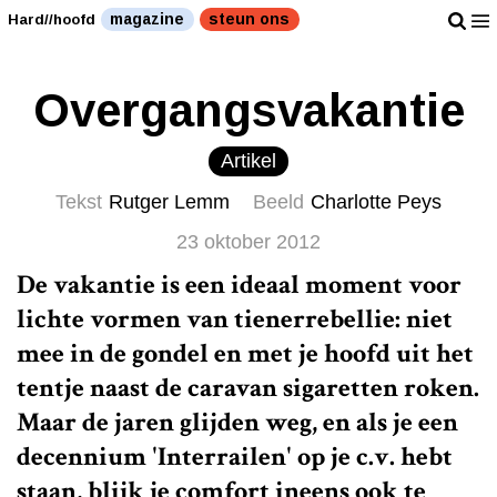
magazine
steun ons
Hard//hoofd
Overgangsvakantie
Artikel
Tekst
Rutger Lemm
Beeld
Charlotte Peys
23 oktober 2012
De vakantie is een ideaal moment voor
lichte vormen van tienerrebellie: niet
mee in de gondel en met je hoofd uit het
tentje naast de caravan sigaretten roken.
Maar de jaren glijden weg, en als je een
decennium 'Interrailen' op je c.v. hebt
staan, blijk je comfort ineens ook te