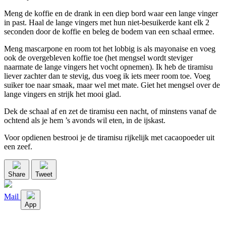
Meng de koffie en de drank in een diep bord waar een lange vinger
in past. Haal de lange vingers met hun niet-besuikerde kant elk 2
seconden door de koffie en beleg de bodem van een schaal ermee.
Meng mascarpone en room tot het lobbig is als mayonaise en voeg
ook de overgebleven koffie toe (het mengsel wordt steviger
naarmate de lange vingers het vocht opnemen). Ik heb de tiramisu
liever zachter dan te stevig, dus voeg ik iets meer room toe. Voeg
suiker toe naar smaak, maar wel met mate. Giet het mengsel over de
lange vingers en strijk het mooi glad.
Dek de schaal af en zet de tiramisu een nacht, of minstens vanaf de
ochtend als je hem ’s avonds wil eten, in de ijskast.
Voor opdienen bestrooi je de tiramisu rijkelijk met cacaopoeder uit
een zeef.
Share
Tweet
Mail
App