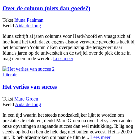
Over de column (niets dan goeds?)
Tekst
Iduna Paalman
Beeld
Aida de Jong
Iduna schrijft al jaren columns voor Hard//hoofd en vraagt zich af:
hoe komt het toch dat ze ergens alsnog verwarde gevoelens heeft bij
het fenomeen 'column'? Een overpeinzing die terugvoert naar
Iduna's jaren op de universiteit en de twijfel over de plek die ze in
mag nemen in de wereld.
Lees meer
Literair
Het verlies van succes
Tekst
Mare Groen
Beeld
Aida de Jong
In een tijd waarin het steeds noodzakelijker lijkt te worden om
prestaties te etaleren, denkt Mare Groen na over het systeem achter
onze opvattingen aangaande succes dan wel mislukking. Ik lig nog
steeds op bed en ben de hele dag niet buiten geweest. Het is 20.00
uur. Ik heb afgesproken om naar de film te...
Lees meer