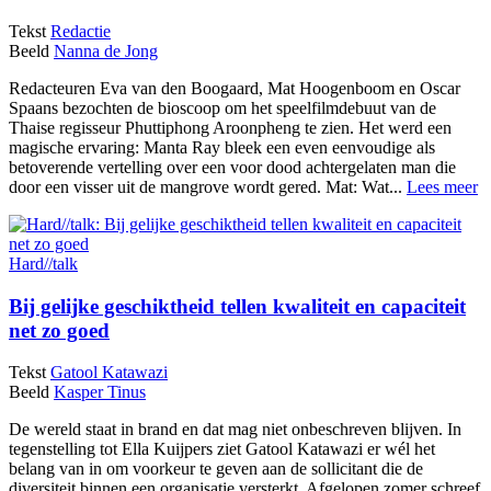
Tekst
Redactie
Beeld
Nanna de Jong
Redacteuren Eva van den Boogaard, Mat Hoogenboom en Oscar
Spaans bezochten de bioscoop om het speelfilmdebuut van de
Thaise regisseur Phuttiphong Aroonpheng te zien. Het werd een
magische ervaring: Manta Ray bleek een even eenvoudige als
betoverende vertelling over een voor dood achtergelaten man die
door een visser uit de mangrove wordt gered. Mat: Wat...
Lees meer
Hard//talk
Bij gelijke geschiktheid tellen kwaliteit en capaciteit
net zo goed
Tekst
Gatool Katawazi
Beeld
Kasper Tinus
De wereld staat in brand en dat mag niet onbeschreven blijven. In
tegenstelling tot Ella Kuijpers ziet Gatool Katawazi er wél het
belang van in om voorkeur te geven aan de sollicitant die de
diversiteit binnen een organisatie versterkt. Afgelopen zomer schreef