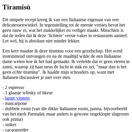
Tiramisù
Dit simpele recept kreeg ik van een Italiaanse eigenaar van een
delicatessenwinkel. In tegenstelling tot de meeste versies bevat het
geen rauw ei, wat het makkelijker en veiliger maakt. Misschien is
dat de reden dat ik deze ‘lichtere’ versie vaker in restaurants aantref.
Let wel, hij is absoluut niet minder lekker.
Een keer maakte ik deze tiramisu voor een gezelschap. Het werd
instemmend ontvangen en na de maaltijd wilde de een Italiaanse
dame weten hoe ik het had gemaakt. Ik vertelde dat er geen eieren in
zaten, waarop zij haar neus de lucht in stak en zei, "maar dan is het
geen
echte
tiramisu". Ik haalde mijn schouders op, want met
Italianen discussieer je niet over eten.
- 2 espresso
- 1 glaasje whisky of likeur
-
lange vingers
- mascarpone
- dubbele room (van die dikke Italiaanse room, panna, bijvoorbeeld
van het merk Parmalat; maar anders is gewone ongeklopte slagroom
ook prima)
- suiker
- cacaopoeder