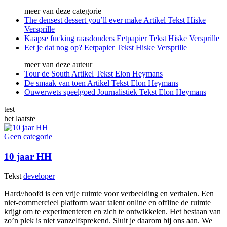
meer van deze categorie
The densest dessert you’ll ever make
Artikel
Tekst
Hiske
Versprille
Kaapse fucking raasdonders
Eetpapier
Tekst
Hiske Versprille
Eet je dat nog op?
Eetpapier
Tekst
Hiske Versprille
meer van deze auteur
Tour de South
Artikel
Tekst
Elon Heymans
De smaak van toen
Artikel
Tekst
Elon Heymans
Ouwerwets speelgoed
Journalistiek
Tekst
Elon Heymans
test
het laatste
Geen categorie
10 jaar HH
Tekst
developer
Hard//hoofd is een vrije ruimte voor verbeelding en verhalen. Een
niet-commercieel platform waar talent online en offline de ruimte
krijgt om te experimenteren en zich te ontwikkelen. Het bestaan van
zo’n plek is niet vanzelfsprekend. Sluit je daarom bij ons aan. We