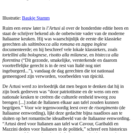
Illustratie:
Baukje Stamm
Ruim een eeuw later is
l’Artusi
al over de honderdste editie heen en
staat de schrijver bekend als de onbetwiste vader van de moderne
Italiaanse keuken. Hij was waarschijnlijk de eerste die klassieke
gerechten als
saltimbocca alla romana
en
zuppa inglese
documenteerde; en hij beschreef vele lokale klassiekers, zoals
tortellini alla bolognese
,
risotto alla milanese
, en
bistecca alla
fiorentina
(“Dit gezonde, smakelijke, versterkende en daarom
voortreffelijke gerecht is in de rest van Italië nog niet
ingeburgerd...”), vandaag de dag gerechten die tot nationaal
gemeengoed zijn verworden, voorbeelden van
tipicità
.
De Artusi werd zo invloedrijk dat men begon te denken dat hij in
zijn boek gedreven was “door patriottisme en de wens om een
nationale keuken te creëren die culturele eenheid teweeg zou
brengen [...] zodat de Italianen elkaar aan tafel zouden kunnen
begrijpen.” Voor wie tegenwoordig leest over de
risorgimento
(de
Italiaanse eenwording), lijkt deze gedachte bijna naadloos aan te
sluiten op het romantische ideaalbeeld van de Italiaanse eenwording.
“Artusi deed voor Italianen aan tafel wat Cavour, Garibaldi en
Mazzini deden voor Italianen in de politiek,” schreef een historicus