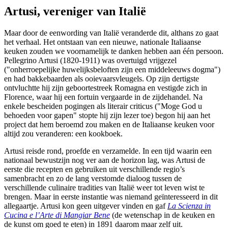
Artusi, vereniger van Italië
Maar door de eenwording van Italië veranderde dit, althans zo gaat
het verhaal. Het ontstaan van een nieuwe, nationale Italiaanse
keuken zouden we voornamelijk te danken hebben aan één persoon.
Pellegrino Artusi (1820-1911) was overtuigd vrijgezel
("onherroepelijke huwelijksbeloften zijn een middeleeuws dogma")
en had bakkebaarden als ooievaarsvleugels. Op zijn dertigste
ontvluchtte hij zijn geboortestreek Romagna en vestigde zich in
Florence, waar hij een fortuin vergaarde in de zijdehandel. Na
enkele bescheiden pogingen als literair criticus ("Moge God u
behoeden voor gapen" stopte hij zijn lezer toe) begon hij aan het
project dat hem beroemd zou maken en de Italiaanse keuken voor
altijd zou veranderen: een kookboek.
Artusi reisde rond, proefde en verzamelde. In een tijd waarin een
nationaal bewustzijn nog ver aan de horizon lag, was Artusi de
eerste die recepten en gebruiken uit verschillende regio’s
samenbracht en zo de lang verstomde dialoog tussen de
verschillende culinaire tradities van Italië weer tot leven wist te
brengen. Maar in eerste instantie was niemand geïnteresseerd in dit
allegaartje. Artusi kon geen uitgever vinden en gaf
La Scienza in
Cucina e l’Arte di Mangiar Bene
(de wetenschap in de keuken en
de kunst om goed te eten) in 1891 daarom maar zelf uit.