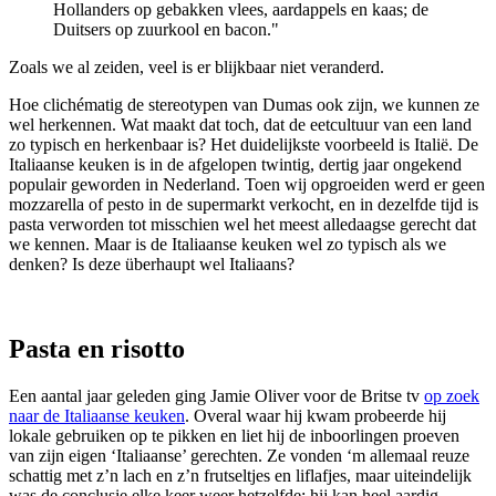
Hollanders op gebakken vlees, aardappels en kaas; de
Duitsers op zuurkool en bacon."
Zoals we al zeiden, veel is er blijkbaar niet veranderd.
Hoe clichématig de stereotypen van Dumas ook zijn, we kunnen ze
wel herkennen. Wat maakt dat toch, dat de eetcultuur van een land
zo typisch en herkenbaar is? Het duidelijkste voorbeeld is Italië. De
Italiaanse keuken is in de afgelopen twintig, dertig jaar ongekend
populair geworden in Nederland. Toen wij opgroeiden werd er geen
mozzarella of pesto in de supermarkt verkocht, en in dezelfde tijd is
pasta verworden tot misschien wel het meest alledaagse gerecht dat
we kennen. Maar is de Italiaanse keuken wel zo typisch als we
denken? Is deze überhaupt wel Italiaans?
Pasta en risotto
Een aantal jaar geleden ging Jamie Oliver voor de Britse tv
op zoek
naar de Italiaanse keuken
. Overal waar hij kwam probeerde hij
lokale gebruiken op te pikken en liet hij de inboorlingen proeven
van zijn eigen ‘Italiaanse’ gerechten. Ze vonden ‘m allemaal reuze
schattig met z’n lach en z’n frutseltjes en liflafjes, maar uiteindelijk
was de conclusie elke keer weer hetzelfde: hij kan heel aardig