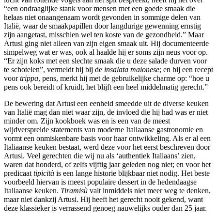
“een ondraaglijke stank voor mensen met een goede smaak die
helaas niet onaangenaam wordt gevonden in sommige delen van
Italië, waar de smaakpapillen door langdurige gewenning ernstig
zijn aangetast, misschien wel ten koste van de gezondheid.” Maar
Artusi ging niet alleen van zijn eigen smaak uit. Hij documenteerde
simpelweg wat er was, ook al haalde hij er soms zijn neus voor op.
“Er zijn koks met een slechte smaak die u deze salade durven voor
te schotelen”, vermeldt hij bij de
insalata maionese
; en bij een recept
voor
trippa
, pens, merkt hij met de gebruikelijke charme op: “hoe u
pens ook bereidt of kruidt, het blijft een heel middelmatig gerecht.”
De bewering dat Artusi een eenheid smeedde uit de diverse keuken
van Italië mag dan niet waar zijn, de invloed die hij had was er niet
minder om. Zijn kookboek was en is een van de meest
wijdverspreide statements van moderne Italiaanse gastronomie en
vormt een onmiskenbare basis voor haar ontwikkeling. Als er al een
Italiaanse keuken bestaat, werd deze voor het eerst beschreven door
Artusi. Veel gerechten die wij nu als ‘authentiek Italiaans’ zien,
waren dat honderd, of zelfs vijftig jaar geleden nog niet; en voor het
predicaat
tipicità
is een lange historie blijkbaar niet nodig. Het beste
voorbeeld hiervan is meest populaire dessert in de hedendaagse
Italiaanse keuken.
Tiramisù
valt inmiddels niet meer weg te denken,
maar niet dankzij Artusi. Hij heeft het gerecht nooit gekend, want
deze klassieker is verrassend genoeg nauwelijks ouder dan 25 jaar.