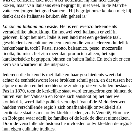
koken, maar van Italiaans eten begrijpt hij niet veel. In de Marche
vatte een jongen het goed samen: “Hij begrijpt onze keuken niet; hij
denkt dat de Italiaanse keuken één geheel is.”
La cucina Italiana non esiste.
Het is een evenzo bekende als
verraderlijke uitdrukking. En hoewel veel Italianen er zelf in
geloven, klopt het niet. Italië is een land met een gedeelde taal,
geschiedenis en cultuur, en een keuken die voor iedereen duidelijk
herkenbaar is, toch? Pasta, risotto, balsamico, pesto, mozzarella,
ricotta, tiramisu: het zijn meer dan producten alleen, het zijn
karakteristieke begrippen, binnen en buiten Italië. En toch zit er een
kern van waarheid in die uitspraak.
Iedereen die bekend is met Italië en haar geschiedenis weet dat
achter de eenheidsworst losse brokken schuil gaan, en dat tussen het
alpine noorden en het mediterrane zuiden grote verschillen bestaan.
Pas in 1870, toen de kerkelijke staat werd teruggedrongen binnen de
muren van het Vaticaan en Rome zich aansloot bij het nieuwe
koninkrijk, werd Italië politiek verenigd. Vanaf de Middeleeuwen
hadden verschillende regio’s zich onafhankelijk ontwikkeld als
territoriale staatjes met ontwikkelde steden, zoals Venetië, Florence
en Bologna waar adellijke families of de kerk de dienst uitmaakten.
Door de verschillende historische invloeden ontwikkelden de regio’s
hun eigen culinaire tradities.