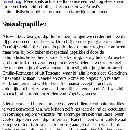
recent nog
. Maar zoals achter de Italiaanse eenheid nog steeds een
grote verdeeldheid schuil gaat, zo moeten we Artusi’s
nationalistische ambities ook met een korreltje zout nemen.
Smaakpapillen
Als we de Artusi grondig doornemen, krijgen we eerder het idee dat
hij gewoon een kookboek wilde schrijven met gangbare recepten.
Daarbij voelde hij zich niet beperkt door de oude regionale grenzen,
maar was hij ook zeker niet speciaal geprikkeld door de
nationalistische eenheidsmode. Sterker nog, de mythe dat Artusi het
land doortrok om overal recepten te verzamelen is wel zeker onzin.
De recepten zijn vrijwel allemaal afkomstig uit zijn geboortestreek
Emilia-Romagna of uit Toscane, waar hij zijn leven sleet. Gerechten
uit Genua, Milaan, Venetië en zelfs Rome en Napels zijn relatief
zeldzaam, en alhoewel hij twee Siciliaanse recepten geeft, is
duidelijk dat hij deze van een Florentijnse kennis had. Zelf was hij
waarschijnlijk nooit ten zuiden van Napels geweest.
Niet alleen deed hij geen moeite de verschillende culinaire tradities
te vertegenwoordigen, we krijgen zelfs het idee dat hij de eetcultuur
in sommige regio’s verachtte: “in sommige streken van Italië, waar
veelvuldige en overdadige offers aan Bacchus een ware volkskwaal
zijn geworden, is de smaakzin ernstig aangetast...” en waar hij de
lucht van rottende vogels aan het spit bespreekt, heeft hij het over