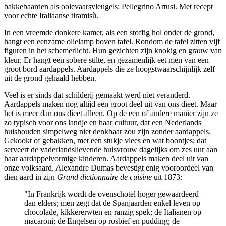
bakkebaarden als ooievaarsvleugels: Pellegrino Artusi. Met recept
voor echte Italiaanse tiramisù.
In een vreemde donkere kamer, als een stoffig hol onder de grond,
hangt een eenzame olielamp boven tafel. Rondom de tafel zitten vijf
figuren in het schemerlicht. Hun gezichten zijn knokig en grauw van
kleur. Er hangt een sobere stilte, en gezamenlijk eet men van een
groot bord aardappels. Aardappels die ze hoogstwaarschijnlijk zelf
uit de grond gehaald hebben.
Veel is er sinds dat schilderij gemaakt werd niet veranderd.
Aardappels maken nog altijd een groot deel uit van ons dieet. Maar
het is meer dan ons dieet alleen. Op de een of andere manier zijn ze
zo typisch voor ons landje en haar cultuur, dat een Nederlands
huishouden simpelweg niet denkbaar zou zijn zonder aardappels.
Gekookt of gebakken, met een stukje vlees en wat boontjes; dat
serveert de vaderlandslievende huisvrouw dagelijks om zes uur aan
haar aardappelvormige kinderen. Aardappels maken deel uit van
onze volksaard. Alexandre Dumas bevestigt enig vooroordeel van
dien aard in zijn
Grand dictionnaire de cuisine
uit 1873:
"In Frankrijk wordt de ovenschotel hoger gewaardeerd
dan elders; men zegt dat de Spanjaarden enkel leven op
chocolade, kikkererwten en ranzig spek; de Italianen op
macaroni; de Engelsen op rosbief en pudding; de