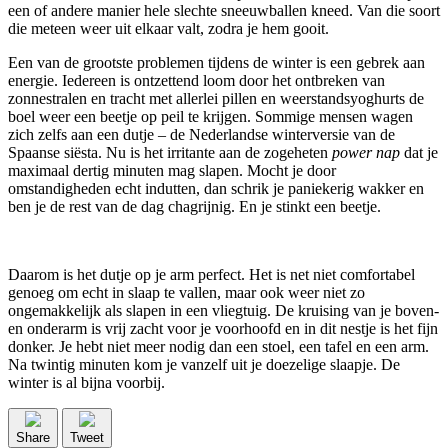
een of andere manier hele slechte sneeuwballen kneed. Van die soort
die meteen weer uit elkaar valt, zodra je hem gooit.
Een van de grootste problemen tijdens de winter is een gebrek aan
energie. Iedereen is ontzettend loom door het ontbreken van
zonnestralen en tracht met allerlei pillen en weerstandsyoghurts de
boel weer een beetje op peil te krijgen. Sommige mensen wagen
zich zelfs aan een dutje – de Nederlandse winterversie van de
Spaanse siësta. Nu is het irritante aan de zogeheten
power nap
dat je
maximaal dertig minuten mag slapen. Mocht je door
omstandigheden echt indutten, dan schrik je paniekerig wakker en
ben je de rest van de dag chagrijnig. En je stinkt een beetje.
Daarom is het dutje op je arm perfect. Het is net niet comfortabel
genoeg om echt in slaap te vallen, maar ook weer niet zo
ongemakkelijk als slapen in een vliegtuig. De kruising van je boven-
en onderarm is vrij zacht voor je voorhoofd en in dit nestje is het fijn
donker. Je hebt niet meer nodig dan een stoel, een tafel en een arm.
Na twintig minuten kom je vanzelf uit je doezelige slaapje. De
winter is al bijna voorbij.
Share
Tweet