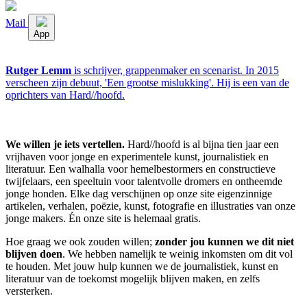
Mail
App
Rutger Lemm
is schrijver, grappenmaker en scenarist. In 2015
verscheen zijn debuut, 'Een grootse mislukking'. Hij is een van de
oprichters van Hard//hoofd.
We willen je iets vertellen.
Hard//hoofd is al bijna tien jaar een
vrijhaven voor jonge en experimentele kunst, journalistiek en
literatuur. Een walhalla voor hemelbestormers en constructieve
twijfelaars, een speeltuin voor talentvolle dromers en ontheemde
jonge honden. Elke dag verschijnen op onze site eigenzinnige
artikelen, verhalen, poëzie, kunst, fotografie en illustraties van onze
jonge makers. Én onze site is helemaal gratis.
Hoe graag we ook zouden willen;
zonder jou kunnen we dit niet
blijven doen
. We hebben namelijk te weinig inkomsten om dit vol
te houden. Met jouw hulp kunnen we de journalistiek, kunst en
literatuur van de toekomst mogelijk blijven maken, en zelfs
versterken.