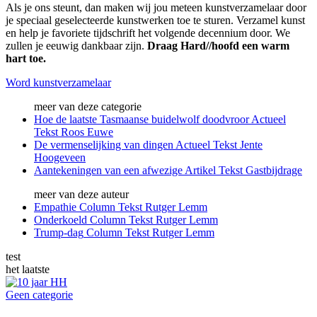
Als je ons steunt, dan maken wij jou meteen kunstverzamelaar door
je speciaal geselecteerde kunstwerken toe te sturen. Verzamel kunst
en help je favoriete tijdschrift het volgende decennium door. We
zullen je eeuwig dankbaar zijn.
Draag Hard//hoofd een warm
hart toe.
Word kunstverzamelaar
meer van deze categorie
Hoe de laatste Tasmaanse buidelwolf doodvroor
Actueel
Tekst
Roos Euwe
De vermenselijking van dingen
Actueel
Tekst
Jente
Hoogeveen
Aantekeningen van een afwezige
Artikel
Tekst
Gastbijdrage
meer van deze auteur
Empathie
Column
Tekst
Rutger Lemm
Onderkoeld
Column
Tekst
Rutger Lemm
Trump-dag
Column
Tekst
Rutger Lemm
test
het laatste
Geen categorie