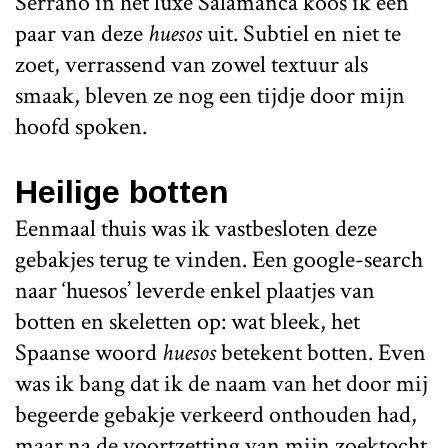
Serrano in het luxe Salamanca koos ik een
paar van deze
huesos
uit. Subtiel en niet te
zoet, verrassend van zowel textuur als
smaak, bleven ze nog een tijdje door mijn
hoofd spoken.
Heilige botten
Eenmaal thuis was ik vastbesloten deze
gebakjes terug te vinden. Een google-search
naar ‘huesos’ leverde enkel plaatjes van
botten en skeletten op: wat bleek, het
Spaanse woord
huesos
betekent botten. Even
was ik bang dat ik de naam van het door mij
begeerde gebakje verkeerd onthouden had,
maar na de voortzetting van mijn zoektocht