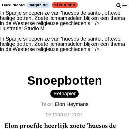
Illustratie: Studio M
magazine
steun ons
Hard//hoofd
In Spanje snoepen ze van 'huesos de santo', oftewel
heilige botten. Zoete lichaamsdelen blijken een thema
in de Westerse religieuze geschiedenis." />
Illustratie: Studio M
In Spanje snoepen ze van 'huesos de santo', oftewel
heilige botten. Zoete lichaamsdelen blijken een thema
in de Westerse religieuze geschiedenis." />
Snoepbotten
Eetpapier
Tekst
Elon Heymans
02 februari 2011
Elon proefde heerlijk zoete 'huesos de