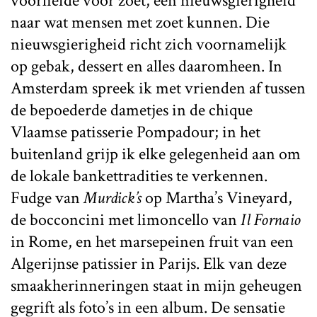
voorliefde voor zoet, een nieuwsgierigheid
naar wat mensen met zoet kunnen. Die
nieuwsgierigheid richt zich voornamelijk
op gebak, dessert en alles daaromheen. In
Amsterdam spreek ik met vrienden af tussen
de bepoederde dametjes in de chique
Vlaamse patisserie Pompadour; in het
buitenland grijp ik elke gelegenheid aan om
de lokale bankettradities te verkennen.
Fudge van
Murdick’s
op Martha’s Vineyard,
de bocconcini met limoncello van
Il Fornaio
in Rome, en het marsepeinen fruit van een
Algerijnse patissier in Parijs. Elk van deze
smaakherinneringen staat in mijn geheugen
gegrift als foto’s in een album. De sensatie