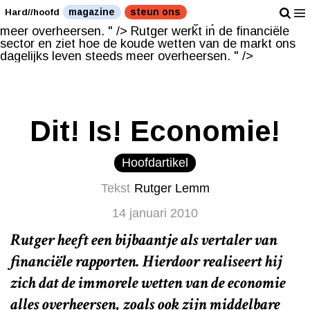
Rutger werkt in de financiële sector en ziet hoe de
magazine
steun ons
Hard//hoofd
koude wetten van de markt ons dagelijks leven steeds
meer overheersen. " />
Rutger werkt in de financiële
sector en ziet hoe de koude wetten van de markt ons
dagelijks leven steeds meer overheersen. " />
Dit! Is! Economie!
Hoofdartikel
Tekst
Rutger Lemm
14 januari 2010
Rutger heeft een bijbaantje als vertaler van
financiële rapporten. Hierdoor realiseert hij
zich dat de immorele wetten van de economie
alles overheersen, zoals ook zijn middelbare