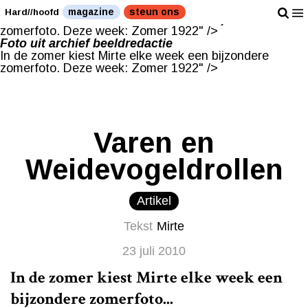
Foto uit archief beeldredactie
magazine
steun ons
Hard//hoofd
In de zomer kiest Mirte elke week een bijzondere
zomerfoto. Deze week: Zomer 1922" />
Foto uit archief beeldredactie
In de zomer kiest Mirte elke week een bijzondere
zomerfoto. Deze week: Zomer 1922" />
Varen en
Weidevogeldrollen
Artikel
Tekst
Mirte
23 juli 2010
In de zomer kiest Mirte elke week een
bijzondere zomerfoto...