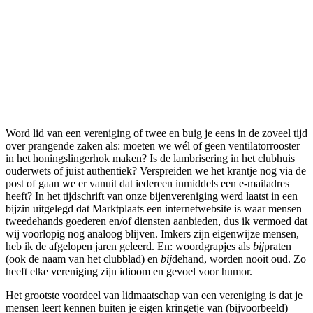
Word lid van een vereniging of twee en buig je eens in de zoveel tijd
over prangende zaken als: moeten we wél of geen ventilatorrooster
in het honingslingerhok maken? Is de lambrisering in het clubhuis
ouderwets of juist authentiek? Verspreiden we het krantje nog via de
post of gaan we er vanuit dat iedereen inmiddels een e-mailadres
heeft? In het tijdschrift van onze bijenvereniging werd laatst in een
bijzin uitgelegd dat Marktplaats een internetwebsite is waar mensen
tweedehands goederen en/of diensten aanbieden, dus ik vermoed dat
wij voorlopig nog analoog blijven. Imkers zijn eigenwijze mensen,
heb ik de afgelopen jaren geleerd. En: woordgrapjes als
bij
praten
(ook de naam van het clubblad) en
bij
dehand, worden nooit oud. Zo
heeft elke vereniging zijn idioom en gevoel voor humor.
Het grootste voordeel van lidmaatschap van een vereniging is dat je
mensen leert kennen buiten je eigen kringetje van (bijvoorbeeld)