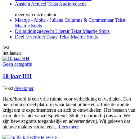
Ansicht
Actueel
Tekst
Audioredactie
meer van deze auteur
Maartje - Aloha - Juliana
Columns & Commentaar
Tekst
Maartje Smits
Drilpudding​gevecht
Literair
Tekst
Maartje Smits
Deel je verdriet
Essay
Tekst
Maartje Smits
test
het laatste
Geen categorie
10 jaar HH
Tekst
developer
Hard//hoofd is een vrije ruimte voor verbeelding en verhalen. Een
niet-commercieel platform waar talent online en offline de ruimte
krijgt om te experimenteren en zich te ontwikkelen. Het bestaan van
zo’n plek is niet vanzelfsprekend. Sluit je daarom bij ons aan. We
zijn bewust gratis toegankelijk en advertentievrij. Wij geloven dat
nieuwe makers vooral een...
Lees meer