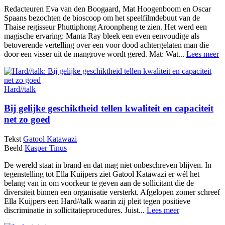
Redacteuren Eva van den Boogaard, Mat Hoogenboom en Oscar
Spaans bezochten de bioscoop om het speelfilmdebuut van de
Thaise regisseur Phuttiphong Aroonpheng te zien. Het werd een
magische ervaring: Manta Ray bleek een even eenvoudige als
betoverende vertelling over een voor dood achtergelaten man die
door een visser uit de mangrove wordt gered. Mat: Wat...
Lees meer
Hard//talk
Bij gelijke geschiktheid tellen kwaliteit en capaciteit
net zo goed
Tekst
Gatool Katawazi
Beeld
Kasper Tinus
De wereld staat in brand en dat mag niet onbeschreven blijven. In
tegenstelling tot Ella Kuijpers ziet Gatool Katawazi er wél het
belang van in om voorkeur te geven aan de sollicitant die de
diversiteit binnen een organisatie versterkt. Afgelopen zomer schreef
Ella Kuijpers een Hard//talk waarin zij pleit tegen positieve
discriminatie in sollicitatieprocedures. Juist...
Lees meer