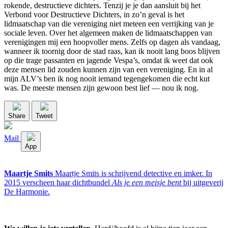
rokende, destructieve dichters. Tenzij je je dan aansluit bij het
Verbond voor Destructieve Dichters, in zo’n geval is het
lidmaatschap van die vereniging niet meteen een verrijking van je
sociale leven. Over het algemeen maken de lidmaatschappen van
verenigingen mij een hoopvoller mens. Zelfs op dagen als vandaag,
wanneer ik toornig door de stad raas, kan ik nooit lang boos blijven
op die trage passanten en jagende Vespa’s, omdat ik weet dat ook
deze mensen lid zouden kunnen zijn van een vereniging. En in al
mijn ALV’s ben ik nog nooit iemand tegengekomen die echt kut
was. De meeste mensen zijn gewoon best lief ― nou ik nog.
Share
Tweet
Mail
App
Maartje Smits
Maartje Smits is schrijvend detective en imker. In
2015 verscheen haar dichtbundel
Als je een meisje bent
bij uitgeverij
De Harmonie.