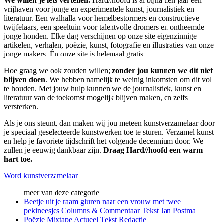
We willen je iets vertellen.
Hard//hoofd is al bijna tien jaar een
vrijhaven voor jonge en experimentele kunst, journalistiek en
literatuur. Een walhalla voor hemelbestormers en constructieve
twijfelaars, een speeltuin voor talentvolle dromers en ontheemde
jonge honden. Elke dag verschijnen op onze site eigenzinnige
artikelen, verhalen, poëzie, kunst, fotografie en illustraties van onze
jonge makers. Én onze site is helemaal gratis.
Hoe graag we ook zouden willen;
zonder jou kunnen we dit niet
blijven doen
. We hebben namelijk te weinig inkomsten om dit vol
te houden. Met jouw hulp kunnen we de journalistiek, kunst en
literatuur van de toekomst mogelijk blijven maken, en zelfs
versterken.
Als je ons steunt, dan maken wij jou meteen kunstverzamelaar door
je speciaal geselecteerde kunstwerken toe te sturen. Verzamel kunst
en help je favoriete tijdschrift het volgende decennium door. We
zullen je eeuwig dankbaar zijn.
Draag Hard//hoofd een warm
hart toe.
Word kunstverzamelaar
meer van deze categorie
Beetje uit je raam gluren naar een vrouw met twee
pekineesjes
Columns & Commentaar
Tekst
Jan Postma
Poëzie Mixtape
Actueel
Tekst
Redactie