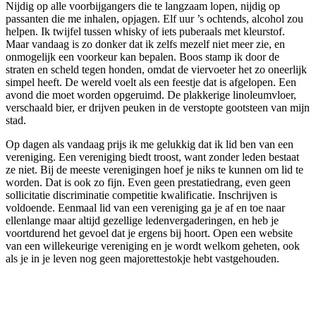
Nijdig op alle voorbijgangers die te langzaam lopen, nijdig op
passanten die me inhalen, opjagen. Elf uur ’s ochtends, alcohol zou
helpen. Ik twijfel tussen whisky of iets puberaals met kleurstof.
Maar vandaag is zo donker dat ik zelfs mezelf niet meer zie, en
onmogelijk een voorkeur kan bepalen. Boos stamp ik door de
straten en scheld tegen honden, omdat de viervoeter het zo oneerlijk
simpel heeft. De wereld voelt als een feestje dat is afgelopen. Een
avond die moet worden opgeruimd. De plakkerige linoleumvloer,
verschaald bier, er drijven peuken in de verstopte gootsteen van mijn
stad.
Op dagen als vandaag prijs ik me gelukkig dat ik lid ben van een
vereniging. Een vereniging biedt troost, want zonder leden bestaat
ze niet. Bij de meeste verenigingen hoef je niks te kunnen om lid te
worden. Dat is ook zo fijn. Even geen prestatiedrang, even geen
sollicitatie discriminatie competitie kwalificatie. Inschrijven is
voldoende. Eenmaal lid van een vereniging ga je af en toe naar
ellenlange maar altijd gezellige ledenvergaderingen, en heb je
voortdurend het gevoel dat je ergens bij hoort. Open een website
van een willekeurige vereniging en je wordt welkom geheten, ook
als je in je leven nog geen majorettestokje hebt vastgehouden.