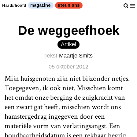
magazine
steun ons
Hard//hoofd
De weggeefhoek
Artikel
Tekst
Maartje Smits
05 oktober 2012
Mijn huisgenoten zijn niet bijzonder netjes.
Toegegeven, ik ook niet. Misschien komt
het omdat onze berging de zuigkracht van
een zwart gat heeft, misschien wordt ons
hamstergedrag ingegeven door een
materiële vorm van verlatingsangst. Een
houdbaarheidsdatum is een rekbaar begrip,