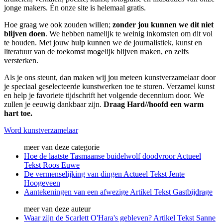
jonge makers. Én onze site is helemaal gratis.
Hoe graag we ook zouden willen;
zonder jou kunnen we dit niet
blijven doen
. We hebben namelijk te weinig inkomsten om dit vol
te houden. Met jouw hulp kunnen we de journalistiek, kunst en
literatuur van de toekomst mogelijk blijven maken, en zelfs
versterken.
Als je ons steunt, dan maken wij jou meteen kunstverzamelaar door
je speciaal geselecteerde kunstwerken toe te sturen. Verzamel kunst
en help je favoriete tijdschrift het volgende decennium door. We
zullen je eeuwig dankbaar zijn.
Draag Hard//hoofd een warm
hart toe.
Word kunstverzamelaar
meer van deze categorie
Hoe de laatste Tasmaanse buidelwolf doodvroor
Actueel
Tekst
Roos Euwe
De vermenselijking van dingen
Actueel
Tekst
Jente
Hoogeveen
Aantekeningen van een afwezige
Artikel
Tekst
Gastbijdrage
meer van deze auteur
Waar zijn de Scarlett O'Hara's gebleven?
Artikel
Tekst
Sanne