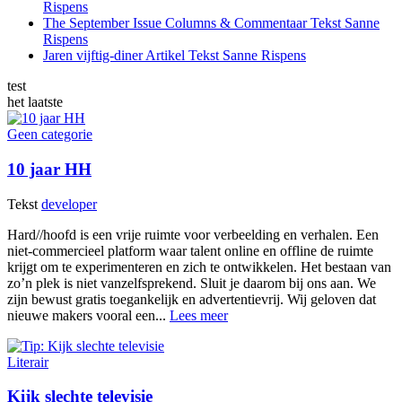
Rispens
The September Issue
Columns & Commentaar
Tekst
Sanne
Rispens
Jaren vijftig-diner
Artikel
Tekst
Sanne Rispens
test
het laatste
Geen categorie
10 jaar HH
Tekst
developer
Hard//hoofd is een vrije ruimte voor verbeelding en verhalen. Een
niet-commercieel platform waar talent online en offline de ruimte
krijgt om te experimenteren en zich te ontwikkelen. Het bestaan van
zo’n plek is niet vanzelfsprekend. Sluit je daarom bij ons aan. We
zijn bewust gratis toegankelijk en advertentievrij. Wij geloven dat
nieuwe makers vooral een...
Lees meer
Literair
Kijk slechte televisie