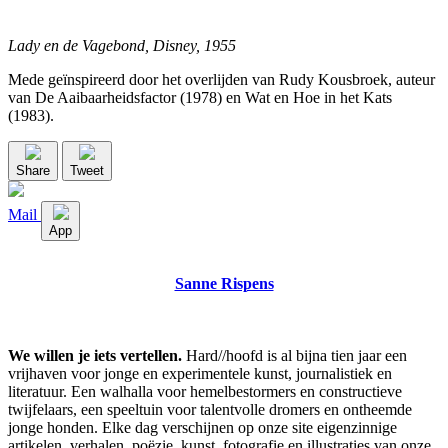
Lady en de Vagebond, Disney, 1955
Mede geïnspireerd door het overlijden van Rudy Kousbroek, auteur
van De Aaibaarheidsfactor (1978) en Wat en Hoe in het Kats
(1983).
Share
Tweet
Mail
App
Sanne Rispens
We willen je iets vertellen.
Hard//hoofd is al bijna tien jaar een
vrijhaven voor jonge en experimentele kunst, journalistiek en
literatuur. Een walhalla voor hemelbestormers en constructieve
twijfelaars, een speeltuin voor talentvolle dromers en ontheemde
jonge honden. Elke dag verschijnen op onze site eigenzinnige
artikelen, verhalen, poëzie, kunst, fotografie en illustraties van onze