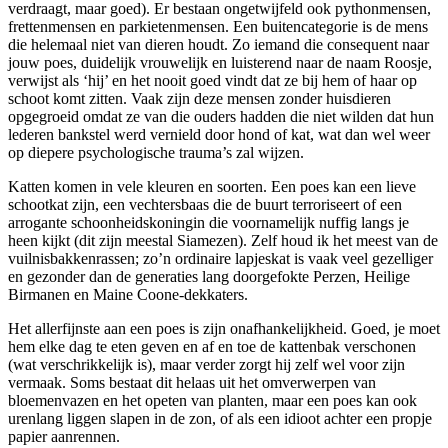
verdraagt, maar goed). Er bestaan ongetwijfeld ook pythonmensen,
frettenmensen en parkietenmensen. Een buitencategorie is de mens
die helemaal niet van dieren houdt. Zo iemand die consequent naar
jouw poes, duidelijk vrouwelijk en luisterend naar de naam Roosje,
verwijst als ‘hij’ en het nooit goed vindt dat ze bij hem of haar op
schoot komt zitten. Vaak zijn deze mensen zonder huisdieren
opgegroeid omdat ze van die ouders hadden die niet wilden dat hun
lederen bankstel werd vernield door hond of kat, wat dan wel weer
op diepere psychologische trauma’s zal wijzen.
Katten komen in vele kleuren en soorten. Een poes kan een lieve
schootkat zijn, een vechtersbaas die de buurt terroriseert of een
arrogante schoonheidskoningin die voornamelijk nuffig langs je
heen kijkt (dit zijn meestal Siamezen). Zelf houd ik het meest van de
vuilnisbakkenrassen; zo’n ordinaire lapjeskat is vaak veel gezelliger
en gezonder dan de generaties lang doorgefokte Perzen, Heilige
Birmanen en Maine Coone-dekkaters.
Het allerfijnste aan een poes is zijn onafhankelijkheid. Goed, je moet
hem elke dag te eten geven en af en toe de kattenbak verschonen
(wat verschrikkelijk is), maar verder zorgt hij zelf wel voor zijn
vermaak. Soms bestaat dit helaas uit het omverwerpen van
bloemenvazen en het opeten van planten, maar een poes kan ook
urenlang liggen slapen in de zon, of als een idioot achter een propje
papier aanrennen.