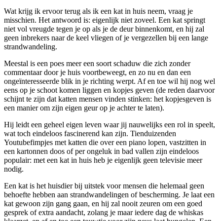
Wat krijg ik ervoor terug als ik een kat in huis neem, vraag je
misschien. Het antwoord is: eigenlijk niet zoveel. Een kat springt
niet vol vreugde tegen je op als je de deur binnenkomt, en hij zal
geen inbrekers naar de keel vliegen of je vergezellen bij een lange
strandwandeling.
Meestal is een poes meer een soort schaduw die zich zonder
commentaar door je huis voortbeweegt, en zo nu en dan een
ongeïnteresseerde blik in je richting werpt. Af en toe wil hij nog wel
eens op je schoot komen liggen en kopjes geven (de reden daarvoor
schijnt te zijn dat katten mensen vinden stinken: het kopjesgeven is
een manier om zijn eigen geur op je achter te laten).
Hij leidt een geheel eigen leven waar jij nauwelijks een rol in speelt,
wat toch eindeloos fascinerend kan zijn. Tienduizenden
Youtubefimpjes met katten die over een piano lopen, vastzitten in
een kartonnen doos of per ongeluk in bad vallen zijn eindeloos
populair: met een kat in huis heb je eigenlijk geen televisie meer
nodig.
Een kat is het huisdier bij uitstek voor mensen die helemaal geen
behoefte hebben aan strandwandelingen of bescherming. Je laat een
kat gewoon zijn gang gaan, en hij zal nooit zeuren om een goed
gesprek of extra aandacht, zolang je maar iedere dag de whiskas