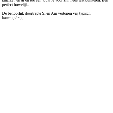
klaarzet, en af en toe een touwtje voor zijn neus laat bungelen. Een
perfect huwelijk.
De behoorlijk doortrapte Si en Am vertonen vrij typisch
kattengedrag: