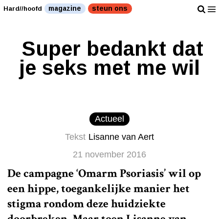
magazine
steun ons
Hard//hoofd
Super bedankt dat
je seks met me wil
Actueel
Tekst
Lisanne van Aert
21 november 2016
De campagne ‘Omarm Psoriasis’ wil op
een hippe, toegankelijke manier het
stigma rondom deze huidziekte
doorbreken. Maar toen Lisanne van