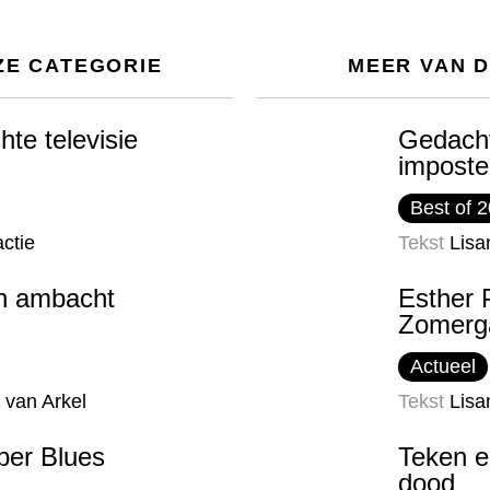
ZE CATEGORIE
MEER VAN 
chte televisie
Gedacht
imposte
Best of 
ctie
Tekst
Lisa
n ambacht
Esther P
Zomerg
Actueel
 van Arkel
Tekst
Lisa
er Blues
Teken e
dood