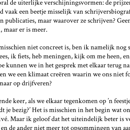
ral de uiterlijke verschijningsvormen: de prijzen
 vaak een beetje misselijk van schrijversbiograf
publicaties, maar waarover ze schrijven? Geen 
l, maar er is meer.
isschien niet concreet is, ben ik namelijk nog s
lees, ik fiets, heb meningen, kijk om me heen, e
hoe kunnen we in het gesprek met elkaar terug n
n we een klimaat creëren waarin we ons niet f
 maar op drijfveren?
nde keer, als we elkaar tegenkomen op ’n feestje,
t je bezig?’ Het is misschien in het begin wat o
vé. Maar ik geloof dat het uiteindelijk beter is 
 en de ander niet meer tot opsommingen van a