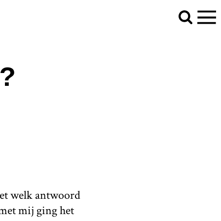
g?
weet welk antwoord
met mij ging het