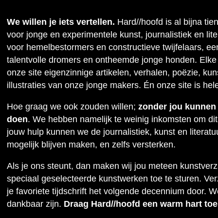
We willen je iets vertellen.
Hard//hoofd is al bijna tie
voor jonge en experimentele kunst, journalistiek en lit
voor hemelbestormers en constructieve twijfelaars, ee
talentvolle dromers en ontheemde jonge honden. Elke
onze site eigenzinnige artikelen, verhalen, poëzie, kuns
illustraties van onze jonge makers. Én onze site is hel
Hoe graag we ook zouden willen;
zonder jou kunnen w
doen
. We hebben namelijk te weinig inkomsten om dit
jouw hulp kunnen we de journalistiek, kunst en literat
mogelijk blijven maken, en zelfs versterken.
Als je ons steunt, dan maken wij jou meteen kunstver
speciaal geselecteerde kunstwerken toe te sturen. Ve
je favoriete tijdschrift het volgende decennium door. W
dankbaar zijn.
Draag Hard//hoofd een warm hart toe