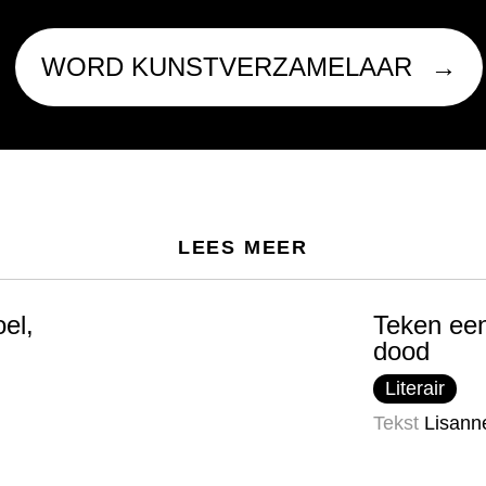
WORD KUNSTVERZAMELAAR
LEES MEER
el,
Teken een
dood
Literair
Tekst
Lisanne