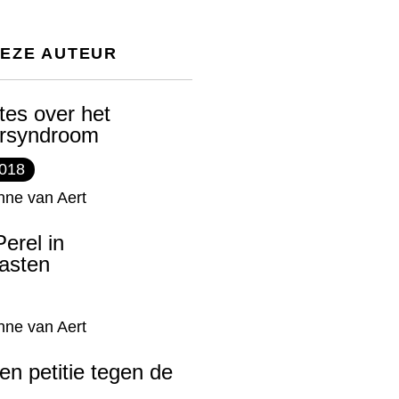
DEZE AUTEUR
es over het
r​syndroom
2018
nne van Aert
erel in
asten
nne van Aert
en petitie tegen de