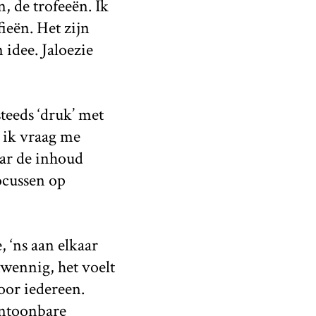
, de trofeeën. Ik
ieën. Het zijn
idee. Jaloezie
teeds ‘druk’ met
n ik vraag me
aar de inhoud
ocussen op
 ‘ns aan elkaar
nwennig, het voelt
voor iedereen.
antoonbare