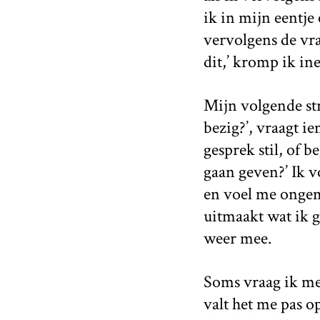
ik in mijn eentje
vervolgens de vra
dit,’ kromp ik in
Mijn volgende str
bezig?’, vraagt ie
gesprek stil, of 
gaan geven?’ Ik v
en voel me ongema
uitmaakt wat ik g
weer mee.
Soms vraag ik me 
valt het me pas o