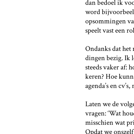
dan bedoel ik voo
word bijvoorbeeld
opsommingen van 
speelt vast een ro
Ondanks dat het m
dingen bezig. Ik 
steeds vaker af: 
keren? Hoe kunne
agenda’s en cv’s,
Laten we de volge
vragen: ‘Wat houd
misschien wat pri
Opdat we onszelf