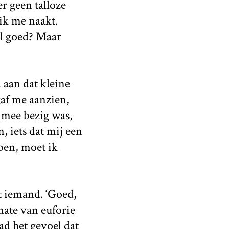
r geen talloze
ik me naakt.
el goed? Maar
d aan dat kleine
gaf me aanzien,
k mee bezig was,
, iets dat mij een
ben, moet ik
gt iemand. ‘Goed,
mate van euforie
ad het gevoel dat