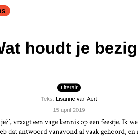
ns
at houdt je bezi
Literair
Tekst
Lisanne van Aert
15 april 2019
 je?’, vraagt een vage kennis op een feestje. Ik 
 heb dat antwoord vanavond al vaak gehoord, en 