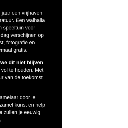
n jaar een vrijhaven
eratuur. Een walhalla
n speeltuin voor
 dag verschijnen op
t, fotografie en
emaal gratis.
e dit niet blijven
 vol te houden. Met
uur van de toekomst
zamelaar door je
rzamel kunst en help
e zullen je eeuwig
.