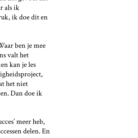
 als ik
uk, ik doe dit en
‘Waar ben je mee
ns valt het
en kan je les
igheidsproject,
t het niet
ben. Dan doe ik
ucces’ meer heb,
uccessen delen. En