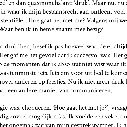
ed’ en dan quasinonchalant: ‘druk’. Maar nu, nu e
jn waar ik mijn bestaansrecht aan ontleen, voel 
istentiëler. Hoe gaat het met me? Volgens mij w
 Waar ben ik in hemelsnaam mee bezig?
 ‘druk’ ben, besef ik pas hoeveel waarde er altij
Het gaf me het gevoel dat ik succesvol was. Het 
op de momenten dat ik absoluut niet wist waar i
was tenminste iets. Iets om voor uit bed te komen
over anderen op feestjes. Nu ik niet meer druk 
aar een andere manier van communiceren.
egie was: choqueren. ‘Hoe gaat het met je?’, vraa
ig zoveel mogelijk niks.’ Ik voelde een zekere 
 het ongemak zag van mijn gesprekspartner. Ik h