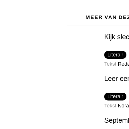
MEER VAN DE
Kijk sle
Literair
Tekst
Reda
Leer ee
Literair
Tekst
Nora
Septemb