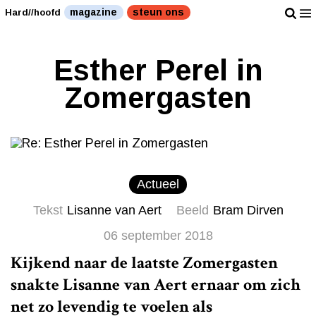
magazine
steun ons
Hard//hoofd
Esther Perel in
Zomergasten
Actueel
Tekst
Lisanne van Aert
Beeld
Bram Dirven
06 september 2018
Kijkend naar de laatste Zomergasten
snakte Lisanne van Aert ernaar om zich
net zo levendig te voelen als