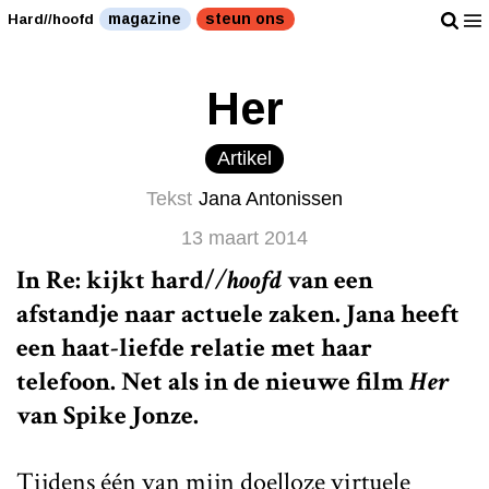
magazine
steun ons
Hard//hoofd
Her
Artikel
Tekst
Jana Antonissen
13 maart 2014
In Re: kijkt
hard/
/hoofd
van een
afstandje naar actuele zaken. Jana heeft
een haat-liefde relatie met haar
telefoon. Net als in de nieuwe film
Her
van Spike Jonze.
Tijdens één van mijn doelloze virtuele