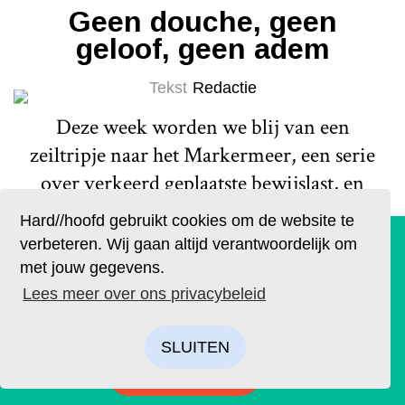
Geen douche, geen
geloof, geen adem
Tekst
Redactie
Deze week worden we blij van een
zeiltripje naar het Markermeer, een serie
over verkeerd geplaatste bewijslast, en
een dansvoorstelling van Arnhemse
Hard//hoofd gebruikt cookies om de website te
meisjes.
De geruchten zijn waar. Lees Hard//hoofd nu ook op
Lees meer
verbeteren. Wij gaan altijd verantwoordelijk om
papier!
met jouw gegevens.
Bestel op tijd je eigen exemplaar van de eerste editie, met
Lees meer over ons privacybeleid
als thema: ‘Ik’. We hebben drie covers ontworpen. Kies je
favoriet.
SLUITEN
BESTELLEN