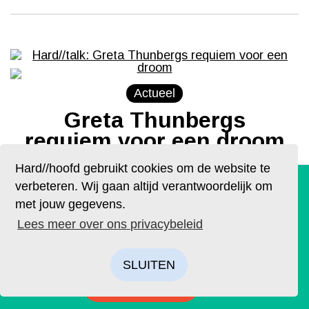
Actueel
Greta Thunbergs
requiem voor een droom
Hard//hoofd gebruikt cookies om de website te
Tekst
Mark de Boorder
De geruchten zijn waar. Lees Hard//hoofd nu ook op
verbeteren. Wij gaan altijd verantwoordelijk om
papier!
Thunberg deinst er niet voor terug een
met jouw gegevens.
onderdeel te worden van haar eigen
Bestel op tijd je eigen exemplaar van de eerste editie, met
Lees meer over ons privacybeleid
als thema: ‘Ik’. We hebben drie covers ontworpen. Kies je
verhaal.
Lees meer
favoriet.
SLUITEN
BESTELLEN