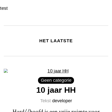
test
HET LAATSTE
Geen categorie
10 jaar HH
Tekst
developer
Hard//hoofd is een vrije ruimte voor