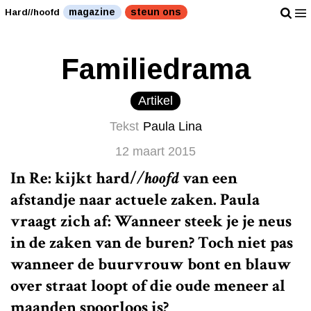
magazine
steun ons
Hard//hoofd
Familiedrama
Artikel
Tekst
Paula Lina
12 maart 2015
In Re: kijkt
hard/
/hoofd
van een
afstandje naar actuele zaken. Paula
vraagt zich af: Wanneer steek je je neus
in de zaken van de buren? Toch niet pas
wanneer de buurvrouw bont en blauw
over straat loopt of die oude meneer al
maanden spoorloos is?