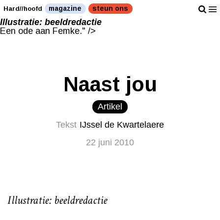
Illustratie: beeldredactie
magazine
steun ons
Hard//hoofd
Een ode aan Femke." />
Illustratie: beeldredactie
Een ode aan Femke." />
Naast jou
Artikel
Tekst
IJssel de Kwartelaere
22 juni 2010
Illustratie: beeldredactie