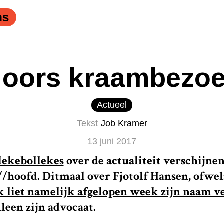
ns
oors kraambezo
Actueel
Tekst
Job Kramer
13 juni 2017
lekebollekes
over de actualiteit verschijne
hoofd. Ditmaal over Fjotolf Hansen, ofwel
k liet namelijk afgelopen week zijn naam 
een zijn advocaat.