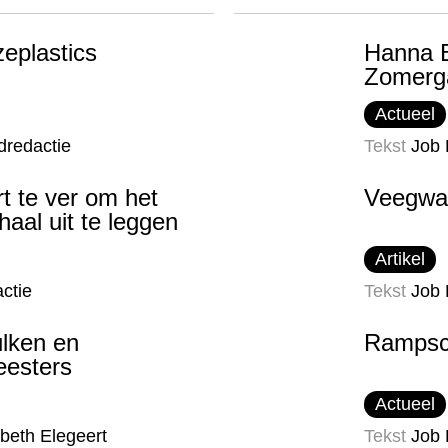
eplastics
Hanna B
Zomerg
Actueel
dredactie
Tekst
Job
t te ver om het
Veegwa
haal uit te leggen
Artikel
ctie
Tekst
Job
lken en
Rampsc
esters
Actueel
abeth Elegeert
Tekst
Job