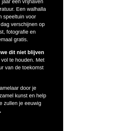
n jaar een vrijhaven
eratuur. Een walhalla
n speeltuin voor
 dag verschijnen op
t, fotografie en
emaal gratis.
e dit niet blijven
 vol te houden. Met
uur van de toekomst
zamelaar door je
rzamel kunst en help
e zullen je eeuwig
.