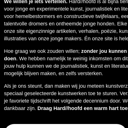
We willen je iets vertellen.
Hard//hoofd is al bijna tie
voor jonge en experimentele kunst, journalistiek en lit
voor hemelbestormers en constructieve twijfelaars, ee
talentvolle dromers en ontheemde jonge honden. Elke
onze site eigenzinnige artikelen, verhalen, poëzie, kuns
illustraties van onze jonge makers. Én onze site is hel
Hoe graag we ook zouden willen;
zonder jou kunnen w
doen
. We hebben namelijk te weinig inkomsten om dit
jouw hulp kunnen we de journalistiek, kunst en literat
mogelijk blijven maken, en zelfs versterken.
Als je ons steunt, dan maken wij jou meteen kunstver
speciaal geselecteerde kunstwerken toe te sturen. Ve
je favoriete tijdschrift het volgende decennium door. W
dankbaar zijn.
Draag Hard//hoofd een warm hart toe