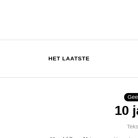
HET LAATSTE
Gee
10 
Teks