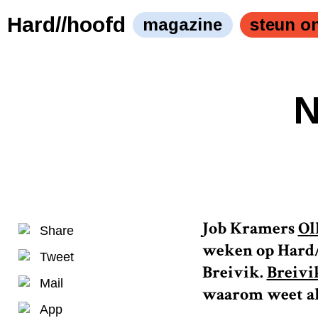
Hard//hoofd
magazine
steun o
N
Job Kramers
Ol
Share
weken op Hard//
Tweet
Breivik.
Breivi
Mail
waarom weet all
App