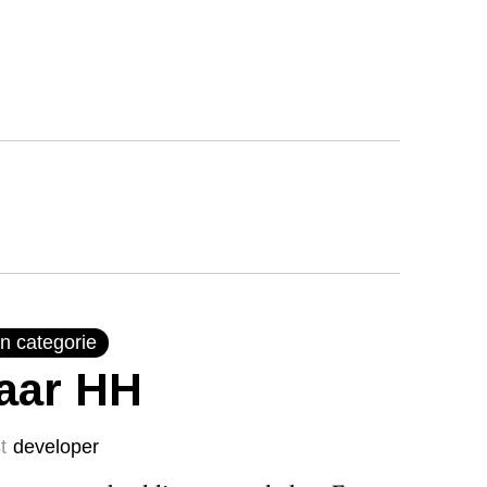
n categorie
jaar HH
t
developer