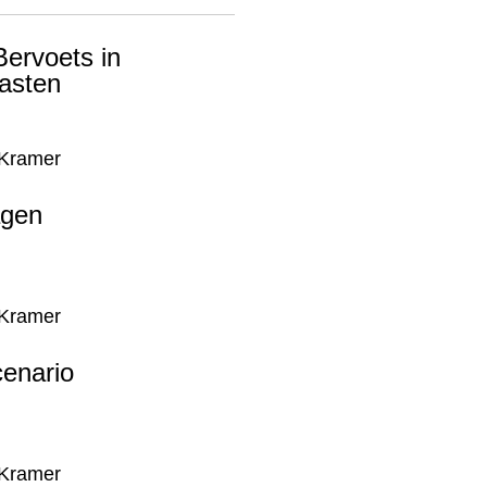
ervoets in
asten
 Kramer
gen
 Kramer
enario
 Kramer