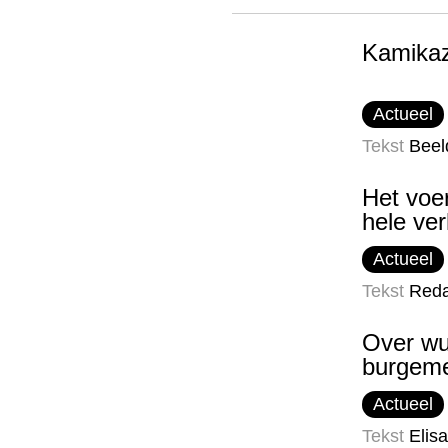
Kamikaz
Actueel
Tekst
Beel
Het voer
hele ver
Actueel
Tekst
Reda
Over wu
burgeme
Actueel
Tekst
Elis