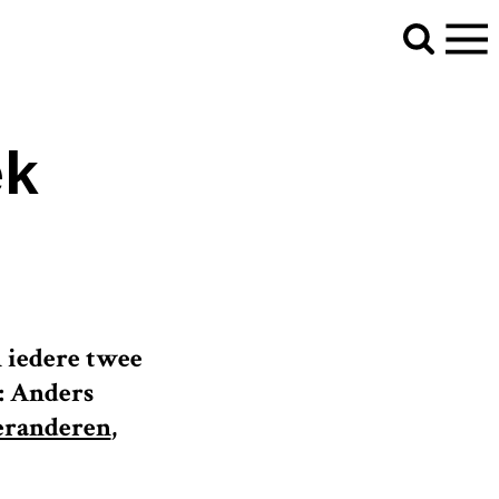
ek
n iedere twee
: Anders
veranderen
,