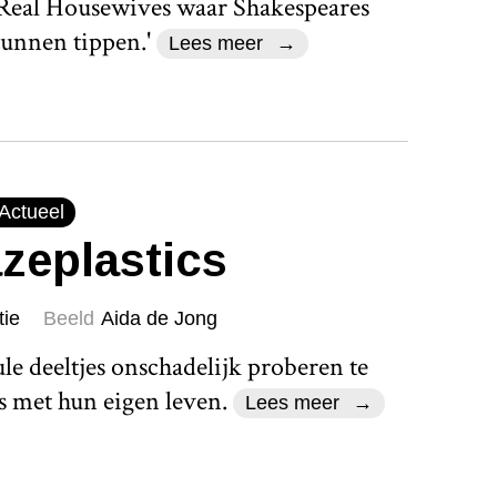
 Real Housewives waar Shakespeares
kunnen tippen.'
Lees meer
Actueel
zeplastics
tie
Beeld
Aida de Jong
e deeltjes onschadelijk proberen te
 met hun eigen leven.
Lees meer