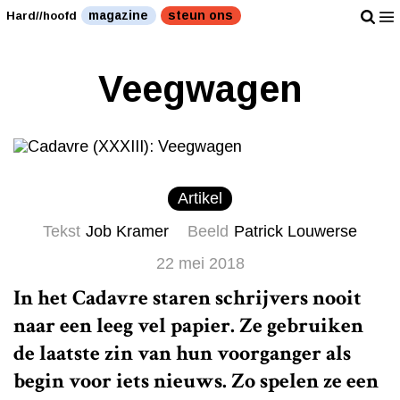
magazine
steun ons
Hard//hoofd
Veegwagen
Artikel
Tekst
Job Kramer
Beeld
Patrick Louwerse
22 mei 2018
In het Cadavre staren schrijvers nooit
naar een leeg vel papier. Ze gebruiken
de laatste zin van hun voorganger als
begin voor iets nieuws. Zo spelen ze een