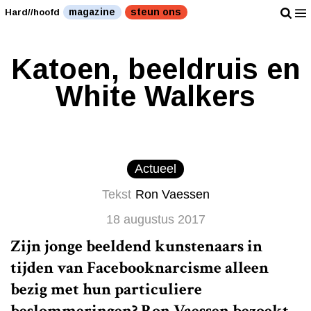
magazine
steun ons
Hard//hoofd
Katoen, beeldruis en
White Walkers
Actueel
Tekst
Ron Vaessen
18 augustus 2017
Zijn jonge beeldend kunstenaars in
tijden van Facebooknarcisme alleen
bezig met hun particuliere
beslommeringen? Ron Vaessen bezoekt