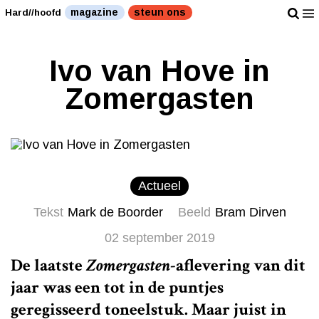
magazine
steun ons
Hard//hoofd
Ivo van Hove in
Zomergasten
Actueel
Tekst
Mark de Boorder
Beeld
Bram Dirven
02 september 2019
De laatste
Zomergasten
-aflevering van dit
jaar was een tot in de puntjes
geregisseerd toneelstuk. Maar juist in