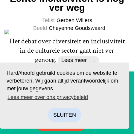
ver weg
Tekst
Gerben Willers
Beeld
Cheyenne Goudswaard
Het debat over diversiteit en inclusiviteit
in de culturele sector gaat niet ver
genoeg.
Lees meer
Hard//hoofd gebruikt cookies om de website te
De geruchten zijn waar. Lees Hard//hoofd nu ook op
verbeteren. Wij gaan altijd verantwoordelijk om
papier!
met jouw gegevens.
Bestel op tijd je eigen exemplaar van de eerste editie, met
Lees meer over ons privacybeleid
als thema: ‘Ik’. We hebben drie covers ontworpen. Kies je
favoriet.
SLUITEN
Literair
BESTELLEN
Geef het voordeel van de