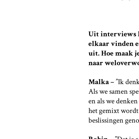
Uit interviews 
elkaar vinden en
uit. Hoe maak je
naar weloverwo
Malka –
”Ik denk
Als we samen spel
en als we denken d
het gemixt wordt
beslissingen gen