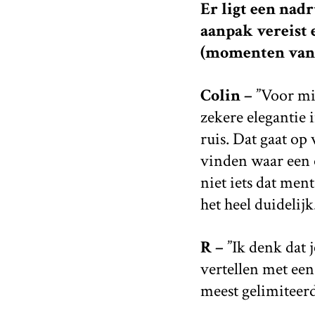
Er ligt een nad
aanpak vereist 
(momenten van) 
Colin –
”Voor mij
zekere elegantie 
ruis. Dat gaat op
vinden waar een o
niet iets dat men
het heel duidelijk
R –
”Ik denk dat 
vertellen met ee
meest gelimiteerd