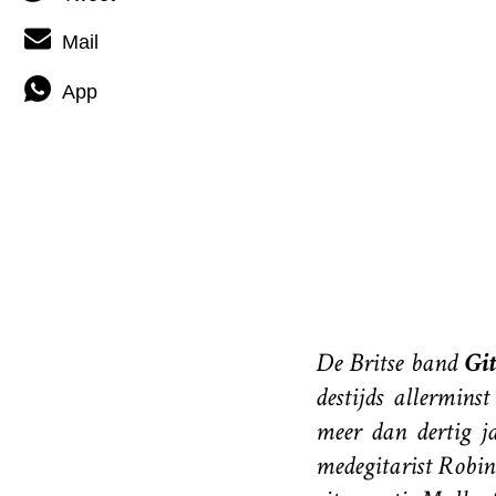
Mail
App
De Britse band
Gi
destijds allermin
meer dan dertig j
medegitarist Robi