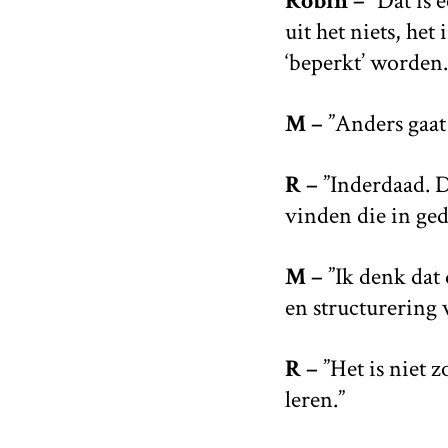
Robin –
”Dat is 
uit het niets, het
‘beperkt’ worden.
M –
”Anders gaat
R –
”Inderdaad. 
vinden die in ged
M –
”Ik denk dat 
en structurering 
R –
”Het is niet 
leren.”