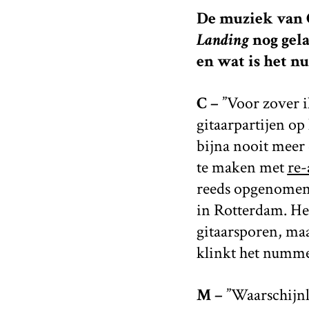
De muziek van G
Landing
nog gela
en wat is het nu
C –
”Voor zover i
gitaarpartijen op
bijna nooit meer 
te maken met
re
reeds opgenomen 
in Rotterdam. He
gitaarsporen, maa
klinkt het nummer
M –
”Waarschijnl