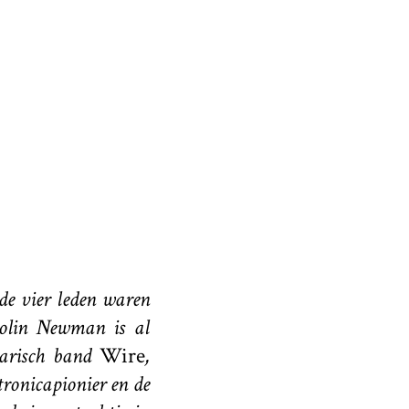
e vier leden waren
Colin Newman is al
darisch band
Wire
,
tronicapionier en de