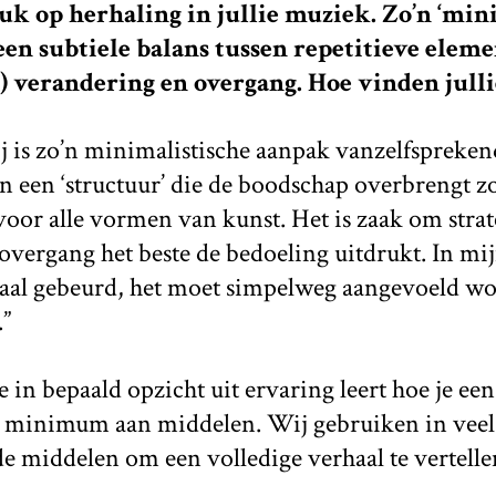
ruk op herhaling in jullie muziek. Zo’n ‘min
een subtiele balans tussen repetitieve elem
verandering en overgang. Hoe vinden jullie
 is zo’n minimalistische aanpak vanzelfsprekend
in een ‘structuur’ die de boodschap overbrengt 
 voor alle vormen van kunst. Het is zaak om stra
vergang het beste de bedoeling uitdrukt. In mijn
taal gebeurd, het moet simpelweg aangevoeld wo
.”
je in bepaald opzicht uit ervaring leert hoe je ee
n minimum aan middelen. Wij gebruiken in veel
e middelen om een volledige verhaal te vertelle