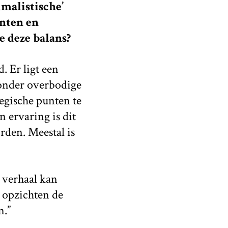
imalistische’
enten en
 deze balans?
. Er ligt een
zonder overbodige
tegische punten te
 ervaring is dit
rden. Meestal is
n verhaal kan
 opzichten de
n.”