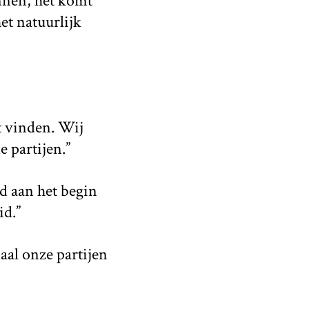
nnen, het komt
het natuurlijk
t vinden. Wij
e partijen.”
id aan het begin
id.”
maal onze partijen