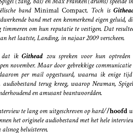
Spigel (zang, bas) en Max Franken (drums) speelde in 
aëlische band
Minimal Compact
. Toch is
Githea
dwerkende band met een kenmerkend eigen geluid, d
 timmeren om hun reputatie te vestigen. Dat resultee
an het laatste,
Landing
, in najaar 2009 verscheen.
s dat ik
Githead
zou spreken voor hun optreden
pen november. Maar door gebrekkige communicatie li
daarom per mail opgestuurd, waarna ik enige tijd 
 audiobestand terug kreeg, waarop Newman, Spig
onderhoudend en amusant beantwoordden.
interview te lang om uitgeschreven op hard/
/hoofd
we
nnen het originele audiobestand met het hele interview
alsnog beluisteren.