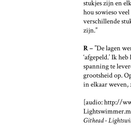
stukjes zijn en el
hou sowieso veel
verschillende stu
zijn.”
R –
”De lagen wer
‘afgepeld.’ Ik he
spanning te lever
grootsheid op. Op 
in elkaar weven,
[audio: http://
Lightswimmer.m
Githead - Lightsw