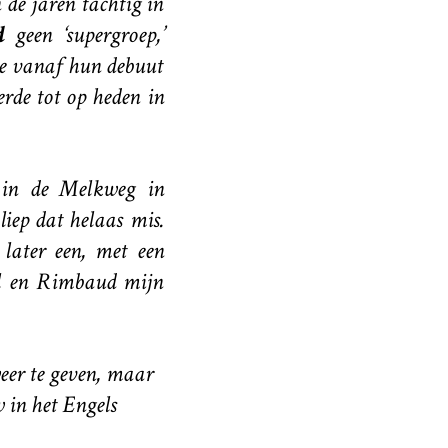
de jaren tachtig in
d
geen ‘supergroep,’
ie vanaf hun debuut
rde tot op heden in
 in de Melkweg in
ep dat helaas mis.
later een, met een
el en Rimbaud mijn
er te geven, maar
 in het Engels