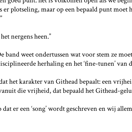
een goed punt: het is volkomen open als we begi
 is er plotseling, maar op een bepaald punt moet 
”
 het nergens heen.”
De band weet ondertussen wat voor stem ze moe
isciplineerde herhaling en het ‘fine-tunen’ van d
dat het karakter van Githead bepaalt: een vrijhe
vanuit die vrijheid, dat bepaald het Githead-gelu
zo dat er een ‘song’ wordt geschreven en wij alle