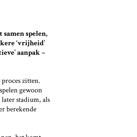
t samen spelen,
kere ‘vrijheid’
tieve’ aanpak –
 proces zitten.
e spelen gewoon
 later stadium, als
eer berekende