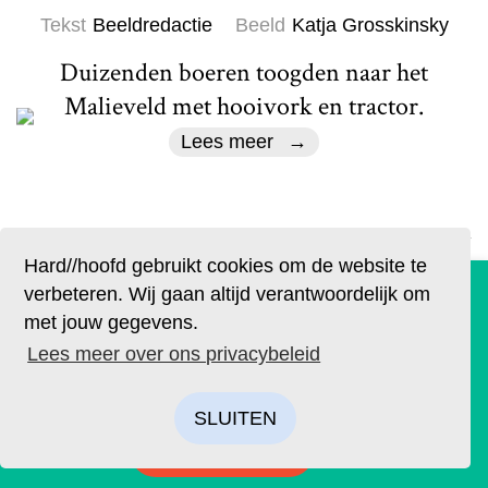
Tekst
Beeldredactie
Beeld
Katja Grosskinsky
Duizenden boeren toogden naar het
Malieveld met hooivork en tractor.
Lees meer
Hard//hoofd gebruikt cookies om de website te
De geruchten zijn waar. Lees Hard//hoofd nu ook op
verbeteren. Wij gaan altijd verantwoordelijk om
papier!
met jouw gegevens.
Literair
Bestel op tijd je eigen exemplaar van de eerste editie, met
Lees meer over ons privacybeleid
als thema: ‘Ik’. We hebben drie covers ontworpen. Kies je
September Blues
favoriet.
SLUITEN
Tekst
Trudy Kunz
Beeld
Bram Dirven
BESTELLEN
De maand september is weer voorbij en