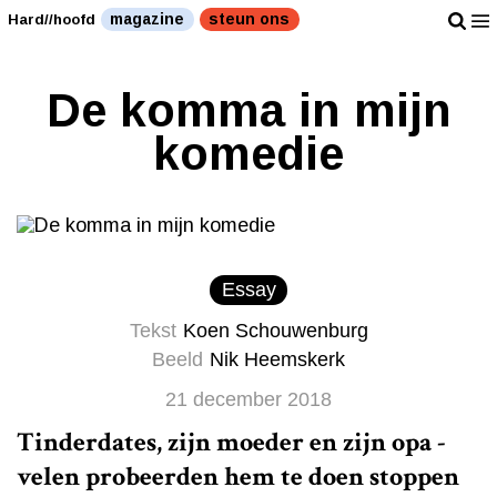
magazine
steun ons
Hard//hoofd
De komma in mijn
komedie
Essay
Tekst
Koen Schouwenburg
Beeld
Nik Heemskerk
21 december 2018
Tinderdates, zijn moeder en zijn opa -
velen probeerden hem te doen stoppen