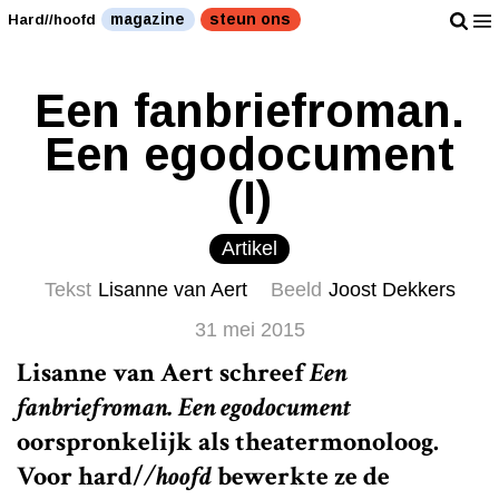
magazine
steun ons
Hard//hoofd
Een fanbriefroman.
Een egodocument
(I)
Artikel
Tekst
Lisanne van Aert
Beeld
Joost Dekkers
31 mei 2015
Lisanne van Aert schreef
Een
fanbriefroman. Een egodocument
oorspronkelijk als theatermonoloog.
Voor
hard/
/hoofd
bewerkte ze de