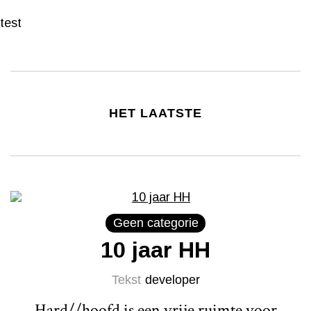
test
HET LAATSTE
Geen categorie
10 jaar HH
Tekst
developer
Hard//hoofd is een vrije ruimte voor