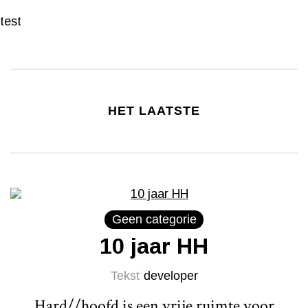
test
HET LAATSTE
Geen categorie
10 jaar HH
Tekst
developer
Hard//hoofd is een vrije ruimte voor