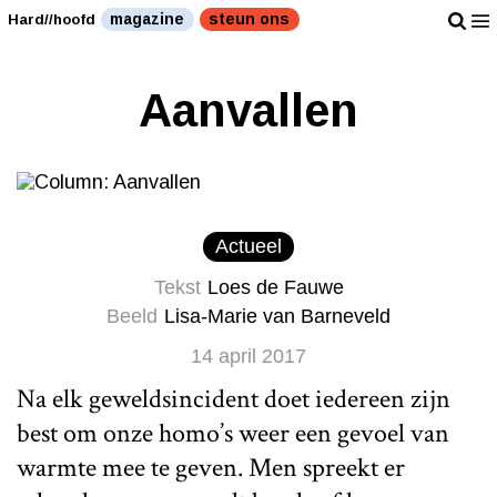
magazine
steun ons
Hard//hoofd
Aanvallen
Actueel
Tekst
Loes de Fauwe
Beeld
Lisa-Marie van Barneveld
14 april 2017
Na elk geweldsincident doet iedereen zijn
best om onze homo’s weer een gevoel van
warmte mee te geven. Men spreekt er