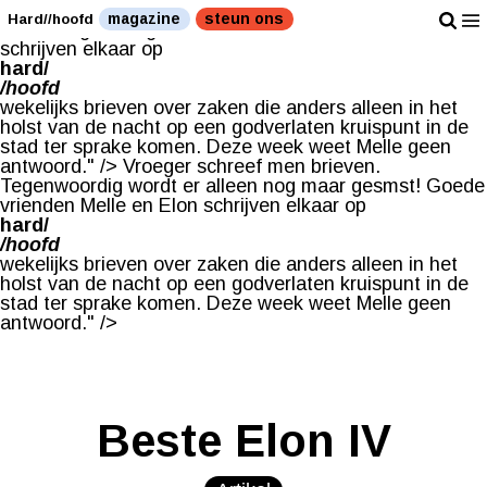
Vroeger schreef men brieven. Tegenwoordig wordt er
magazine
steun ons
Hard//hoofd
alleen nog maar gesmst! Goede vrienden Melle en Elon
schrijven elkaar op
hard/
/hoofd
wekelijks brieven over zaken die anders alleen in het
holst van de nacht op een godverlaten kruispunt in de
stad ter sprake komen. Deze week weet Melle geen
antwoord." />
Vroeger schreef men brieven.
Tegenwoordig wordt er alleen nog maar gesmst! Goede
vrienden Melle en Elon schrijven elkaar op
hard/
/hoofd
wekelijks brieven over zaken die anders alleen in het
holst van de nacht op een godverlaten kruispunt in de
stad ter sprake komen. Deze week weet Melle geen
antwoord." />
Beste Elon IV