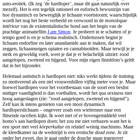
auto-erotiek. (Ik zeg ‘de hardloper’, maar dit gaat natuurlijk over
mezelf). Het is een tegelijk rationeel en euforisch bewustzijn van
hoe dynamisch en beweeglijk je lichaam voortstoomt; waarschijnlijk
wordt het nog het beste verbeeld en verwoord in de
monologue
intérieur
van de existentialistische hond aan het begin van de
prachtige animatiefilm
I am Simon
.
Je probeert in te schatten of je
tempo goed is en je schema realistisch. Ondertussen begint je
lichaam endorfine en later anandamide aan te maken, dat wil
zeggen, lichaamseigen opiaten en cannabinoïden. Maar terwijl je je
sterk en geweldig voelt, weet je dat je er belachelijk uitziet: rood
aangelopen, zwetend en hijgend. Voor mijn eigen finishfoto’s geldt
dat in het bijzonder.
Helemaal autistisch is hardlopen niet: niks werkt tijdens de training
zo motiverend als een stel vrouwenbillen vijftig meter voor je. Maar
hoewel hardlopen voor het voortbestaan van de soort een beslist
nuttiger vaardigheid is dan voetballen, wordt het qua sexiness niet
hoog aangeslagen (zie: "rood aangelopen, zwetend en hijgend").
Zelf kan ik intens genieten van een mooi dynamisch
hardloperslichaam – ongeveer zoals een wielrenner naar een
flitsende racefiets kijkt. Ik weet niet of er bovengemiddeld veel
homo’s aan hardlopen doen; het zou me niet verbazen want het is
een sport met veel
körperkultur
en relatief weinig machismo. Maar
de kleedkamer na de wedstrijd is een erotische
dead zone
. Je zit
onder het zweet, dus je gaat onder de douche staan tegenover