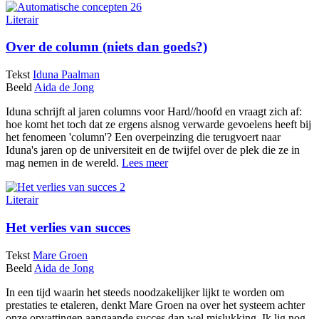
Literair
Over de column (niets dan goeds?)
Tekst
Iduna Paalman
Beeld
Aida de Jong
Iduna schrijft al jaren columns voor Hard//hoofd en vraagt zich af:
hoe komt het toch dat ze ergens alsnog verwarde gevoelens heeft bij
het fenomeen 'column'? Een overpeinzing die terugvoert naar
Iduna's jaren op de universiteit en de twijfel over de plek die ze in
mag nemen in de wereld.
Lees meer
Literair
Het verlies van succes
Tekst
Mare Groen
Beeld
Aida de Jong
In een tijd waarin het steeds noodzakelijker lijkt te worden om
prestaties te etaleren, denkt Mare Groen na over het systeem achter
onze opvattingen aangaande succes dan wel mislukking. Ik lig nog