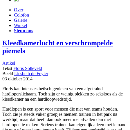
Over
Colofon
Galerie
Winkel
Steun ons
Kleedkamerlucht en verschrompelde
piemels
Artikel
Tekst
Floris Solleveld
Beeld
Liesbeth de Feyter
03 oktober 2014
Floris kan intens esthetisch genieten van een afgetraind
hardloperslichaam. Toch zijn er weinig plekken zo seksloos als de
kleedkamer na een hardloopwedstrijd.
Hardlopen is een sport voor mensen die niet van teams houden.
Toch zie je steeds vaker groepjes mensen trainen in het park na
werktijd, maar dat heeft dan ook meer met afvallen dan met
hardlopen te maken. Serieus trainen kan eigenlijk alleen met iemand
die min of meer jouw tempo heeft. Tijdens een wedstrijd is er wel