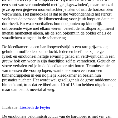
een soort van verbondenheid met ‘gelijkgezwinden’, maar toch zul
je ze op een gegeven moment achter je laten of aan de horizon zien
verdwijnen. Het paradoxale is dat je die verbondenheid het sterkst
voelt met de persoon die kilometerslang voor je uit loopt en dat niet
doorheeft. En waar voetballers hun doelpunten op kinderlijk
ontroerende wijze met elkaar vieren, beleeft de hardloper zijn meest
intense momenten alleen, als de zon opkomt in de polder of als de
straatlichten aangaan in de schemering.
De kleedkamer na een hardloopwedstrijd is een rare grijze zone,
gehuld in muffe kleedkamerlucht. Iedereen heeft net zijn eigen
fysiek en emotioneel heftige ervaring gehad en verdwijnt dan in een
grauw hok om weer in zijn dagelijkse zelf te veranderen. Gejuich en
stoere verhalen zul je in de kleedkamer niet horen. Tenminste niet
van mensen die voorop lopen, want die komen een voor een
binnendruppelen in een nog lege kleedkamer en bezien hun
prestaties nuchter. Het wordt wel gezelliger als de grote middenmoot
binnenkomt, trots dat ze überhaupt 10 of 15 km hebben uitgelopen,
maar dan ben ik meestal al weg.
Illustratie:
Liesbeth de Feyter
De emotionele beloningsstructuur van de hardloper is niet vrij van