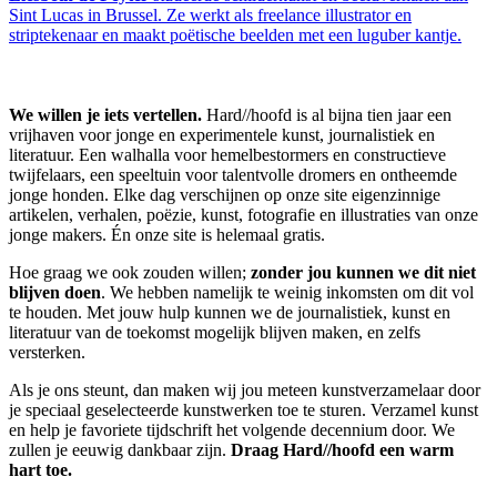
Sint Lucas in Brussel. Ze werkt als freelance illustrator en
striptekenaar en maakt poëtische beelden met een luguber kantje.
We willen je iets vertellen.
Hard//hoofd is al bijna tien jaar een
vrijhaven voor jonge en experimentele kunst, journalistiek en
literatuur. Een walhalla voor hemelbestormers en constructieve
twijfelaars, een speeltuin voor talentvolle dromers en ontheemde
jonge honden. Elke dag verschijnen op onze site eigenzinnige
artikelen, verhalen, poëzie, kunst, fotografie en illustraties van onze
jonge makers. Én onze site is helemaal gratis.
Hoe graag we ook zouden willen;
zonder jou kunnen we dit niet
blijven doen
. We hebben namelijk te weinig inkomsten om dit vol
te houden. Met jouw hulp kunnen we de journalistiek, kunst en
literatuur van de toekomst mogelijk blijven maken, en zelfs
versterken.
Als je ons steunt, dan maken wij jou meteen kunstverzamelaar door
je speciaal geselecteerde kunstwerken toe te sturen. Verzamel kunst
en help je favoriete tijdschrift het volgende decennium door. We
zullen je eeuwig dankbaar zijn.
Draag Hard//hoofd een warm
hart toe.