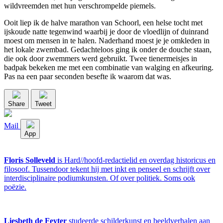
wildvreemden met hun verschrompelde piemels.
Ooit liep ik de halve marathon van Schoorl, een helse tocht met
ijskoude natte tegenwind waarbij je door de vloedlijn of duinrand
moest om mensen in te halen. Naderhand moest je je omkleden in
het lokale zwembad. Gedachteloos ging ik onder de douche staan,
die ook door zwemmers werd gebruikt. Twee tienermeisjes in
badpak bekeken me met een combinatie van walging en afkeuring.
Pas na een paar seconden besefte ik waarom dat was.
Share
Tweet
Mail
App
Floris Solleveld
is Hard//hoofd-redactielid en overdag historicus en
filosoof. Tussendoor tekent hij met inkt en penseel en schrijft over
interdisciplinaire podiumkunsten. Of over politiek. Soms ook
poëzie.
Liesbeth de Feyter
studeerde schilderkunst en beeldverhalen aan