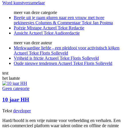
Word kunstverzamelaar
meer van deze categorie
Beetje uit je raam gluren naar een vrouw met twee
pekineesjes
Columns & Commentaar
Tekst
Jan Postma
Poëzie Mixtape
Actueel
Tekst
Redactie
Ansicht
Actueel
Tekst
Audioredactie
meer van deze auteur
Merkwaardige liefde - een pleidooi voor activistisch kijken
Actueel
Tekst
Floris Solleveld
Vrijheid is frictie
Actueel
Tekst
Floris Solleveld
Oude nieuwe tendensen
Actueel
Tekst
Floris Solleveld
test
het laatste
Geen categorie
10 jaar HH
Tekst
developer
Hard//hoofd is een vrije ruimte voor verbeelding en verhalen. Een
niet-commercieel platform waar talent online en offline de ruimte