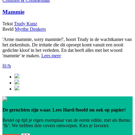
Columns & Commentaar
Mammie
Tekst
Trudy Kunz
Beeld
Myrthe Denkers
'Arme mammie, sorry mammie!', hoort Trudy in de wachtkamer van
het ziekenhuis. De irritatie die dit oproept komt vanuit een nooit
gedichte kloof in het verleden. En dat heeft alles met het woord
'mammie' te maken.
Lees meer
H//h
De geruchten zijn waar. Lees Hard//hoofd nu ook op papier!
Bestel op tijd je eigen exemplaar van de eerste editie, met als thema:
‘Ik’. We hebben drie covers ontworpen. Kies je favoriet.