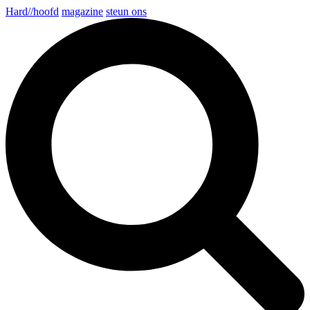
Hard//hoofd
magazine
steun ons