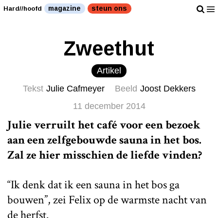
magazine
steun ons
Hard//hoofd
Zweethut
Artikel
Tekst
Julie Cafmeyer
Beeld
Joost Dekkers
11 december 2014
Julie verruilt het café voor een bezoek
aan een zelfgebouwde sauna in het bos.
Zal ze hier misschien de liefde vinden?
“Ik denk dat ik een sauna in het bos ga
bouwen”, zei Felix op de warmste nacht van
de herfst.