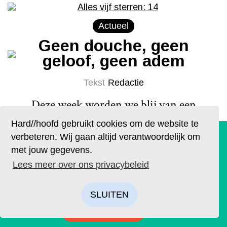
Actueel
Geen douche, geen
geloof, geen adem
Tekst
Redactie
Deze week worden we blij van een
zeiltripje naar het Markermeer, een serie
Hard//hoofd gebruikt cookies om de website te
De geruchten zijn waar. Lees Hard//hoofd nu ook op
over verkeerd geplaatste bewijslast, en
verbeteren. Wij gaan altijd verantwoordelijk om
papier!
een dansvoorstelling van Arnhemse
met jouw gegevens.
Bestel op tijd je eigen exemplaar van de eerste editie, met
meisjes.
Lees meer over ons privacybeleid
Lees meer
als thema: ‘Ik’. We hebben drie covers ontworpen. Kies je
favoriet.
SLUITEN
BESTELLEN