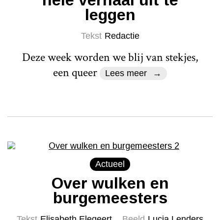
leggen
Tekst
Redactie
Deze week worden we blij van stekjes,
een queer
Lees meer
Actueel
Over wulken en
burgemeesters
Tekst
Elisabeth Elegeert
Beeld
Lucia Lenders