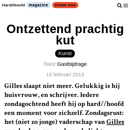
magazine
steun ons
Hard//hoofd
Ontzettend prachtig
kut
Kunst
Tekst
Gastbijdrage
10 februari 2013
Gilles slaapt niet meer. Gelukkig is hij
huisvrouw, en schrijver. Iedere
zondagochtend heeft hij op hard//hoofd
een moment voor zichzelf. Zondagsrust:
het (niet zo jonge) vaderschap van
Gilles