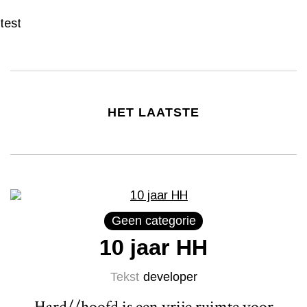
test
HET LAATSTE
Geen categorie
10 jaar HH
Tekst
developer
Hard//hoofd is een vrije ruimte voor