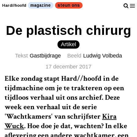
magazine
steun ons
Hard//hoofd
De plastisch chirurg
Artikel
Tekst
Gastbijdrage
Beeld
Ludwig Volbeda
17 december 2017
Elke zondag stapt Hard//hoofd in de
tijdmachine om je te trakteren op een
tijdloos verhaal uit ons archief. Deze
week een verhaal uit de serie
'Wachtkamers' van schrijfster
Kira
Wuck
. Hoe doe je dat, wachten? In elke
aflevering een andere wachtkamer, een