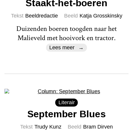
Staakt-het-boeren
Tekst
Beeldredactie
Beeld
Katja Grosskinsky
Duizenden boeren toogden naar het
Malieveld met hooivork en tractor.
Lees meer
Literair
September Blues
Tekst
Trudy Kunz
Beeld
Bram Dirven