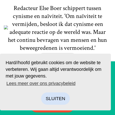
Redacteur Else Boer schippert tussen
cynisme en naïviteit. 'Om naïviteit te
vermijden, besloot ik dat cynisme een
adequate reactie op de wereld was. Maar
het continu bevragen van mensen en hun
beweegredenen is vermoeiend.'
Lees meer
Hard//hoofd gebruikt cookies om de website te
De geruchten zijn waar. Lees Hard//hoofd nu ook op
verbeteren. Wij gaan altijd verantwoordelijk om
papier!
met jouw gegevens.
Bestel op tijd je eigen exemplaar van de eerste editie, met
Lees meer over ons privacybeleid
als thema: ‘Ik’. We hebben drie covers ontworpen. Kies je
favoriet.
SLUITEN
Actueel
BESTELLEN
Geen douche, geen