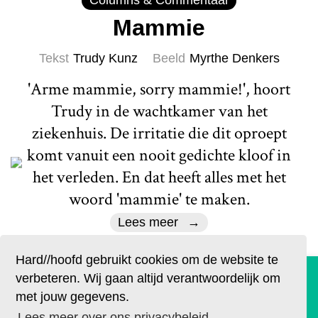
Columns & Commentaar
Mammie
Tekst
Trudy Kunz
Beeld
Myrthe Denkers
'Arme mammie, sorry mammie!', hoort
Trudy in de wachtkamer van het
ziekenhuis. De irritatie die dit oproept
komt vanuit een nooit gedichte kloof in
het verleden. En dat heeft alles met het
woord 'mammie' te maken.
Lees meer
Hard//hoofd gebruikt cookies om de website te
De geruchten zijn waar. Lees Hard//hoofd nu ook op
verbeteren. Wij gaan altijd verantwoordelijk om
papier!
met jouw gegevens.
Bestel op tijd je eigen exemplaar van de eerste editie, met
Lees meer over ons privacybeleid