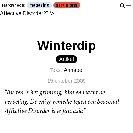
Heeft u ook zo'n last van een Seasonal Affective
magazine
steun ons
Hard//hoofd
Disorder?" />
Heeft u ook zo'n last van een Seasonal
Affective Disorder?" />
Winterdip
Artikel
Tekst
Annabel
15 oktober 2009
"Buiten is het grimmig, binnen wacht de
verveling. De enige remedie tegen een Seasonal
Affective Disorder is je fantasie."