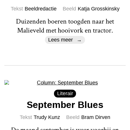
Tekst
Beeldredactie
Beeld
Katja Grosskinsky
Duizenden boeren toogden naar het
Malieveld met hooivork en tractor.
Lees meer
Literair
September Blues
Tekst
Trudy Kunz
Beeld
Bram Dirven
De maand september is weer voorbij en