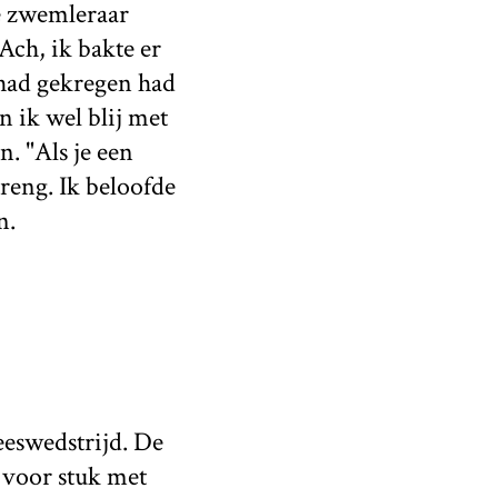
de zwemleraar
Ach, ik bakte er
e had gekregen had
 ik wel blij met
n. "Als je een
treng. Ik beloofde
n.
eswedstrijd. De
 voor stuk met