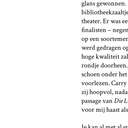
glans gewonnen. 
bibliotheekzaaltj
theater. Er was 
finalisten – nege
op een soortemen
werd gedragen op
hoge kwaliteit za
rondje doorheen. 
schoen onder het 
voorlezen. Carry S
zij hoopvol, nada
passage van
Die L
voor mij haast al
Je kan al met al 