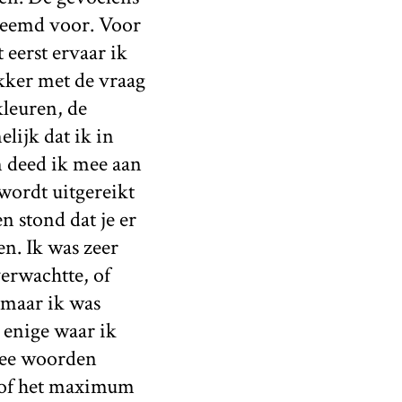
reemd voor. Voor
 eerst ervaar ik
akker met de vraag
kleuren, de
lijk dat ik in
m deed ik mee aan
 wordt uitgereikt
n stond dat je er
n. Ik was zeer
verwachtte, of
, maar ik was
 enige waar ik
wee woorden
g of het maximum