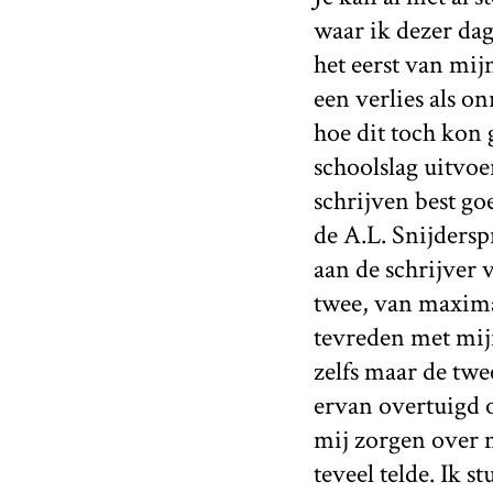
waar ik dezer da
het eerst van mijn
een verlies als o
hoe dit toch kon g
schoolslag uitvoe
schrijven best go
de A.L. Snijdersp
aan de schrijver 
twee, van maxima
tevreden met mijn
zelfs maar de twe
ervan overtuigd o
mij zorgen over 
teveel telde. Ik 