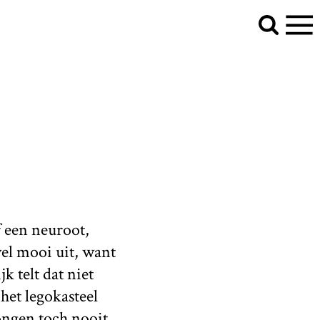
f een neuroot,
wel mooi uit, want
k telt dat niet
het legokasteel
jongen toch nooit