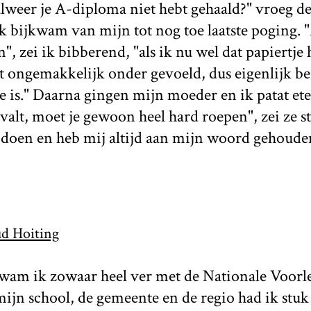
 alweer je A-diploma niet hebt gehaald?" vroeg 
ik bijkwam van mijn tot nog toe laatste poging. "
n", zei ik bibberend, "als ik nu wel dat papiertj
t ongemakkelijk onder gevoeld, dus eigenlijk ben
ie is." Daarna gingen mijn moeder en ik patat ete
 valt, moet je gewoon heel hard roepen", zei ze s
n doen en heb mij altijd aan mijn woord gehoude
d Hoiting
wam ik zowaar heel ver met de Nationale Voorle
ijn school, de gemeente en de regio had ik stuk