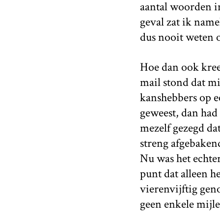
aantal woorden in
geval zat ik name
dus nooit weten o
Hoe dan ook kreeg
mail stond dat mi
kanshebbers op een
geweest, dan had 
mezelf gezegd da
streng afgebakend
Nu was het echter
punt dat alleen h
vierenvijftig ge
geen enkele mijl