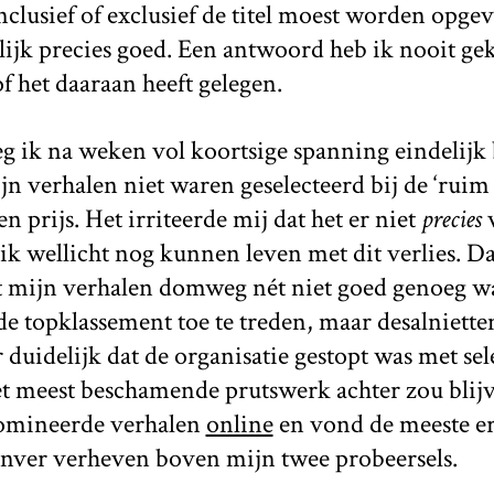
clusief of exclusief de titel moest worden opgevat
lijk precies goed. Een antwoord heb ik nooit gek
f het daaraan heeft gelegen.
 ik na weken vol koortsige spanning eindelijk b
jn verhalen niet waren geselecteerd bij de ‘ruim v
 prijs. Het irriteerde mij dat het er niet
precies
v
ik wellicht nog kunnen leven met dit verlies. D
t mijn verhalen domweg nét niet goed genoeg w
e topklassement toe te treden, maar desalniette
 duidelijk dat de organisatie gestopt was met se
et meest beschamende prutswerk achter zou blijve
nomineerde verhalen
online
en vond de meeste er
enver verheven boven mijn twee probeersels.