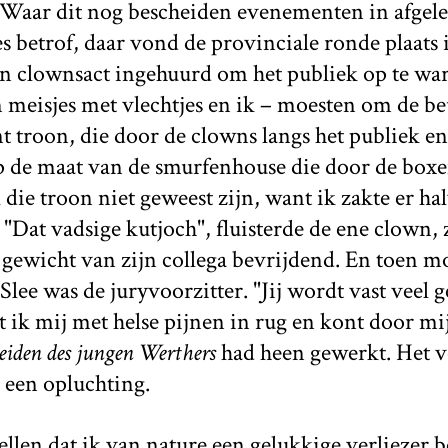
Waar dit nog bescheiden evenementen in afgel
es betrof, daar vond de provinciale ronde plaats 
een clownsact ingehuurd om het publiek op te wa
n meisjes met vlechtjes en ik – moesten om de b
t troon, die door de clowns langs het publiek e
 de maat van de smurfenhouse die door de boxe
l die troon niet geweest zijn, want ik zakte er h
"Dat vadsige kutjoch", fluisterde de ene clown, 
gewicht van zijn collega bevrijdend. En toen mo
lee was de juryvoorzitter. "Jij wordt vast veel g
t ik mij met helse pijnen in rug en kont door mi
eiden des jungen Werthers
had heen gewerkt. Het v
s een opluchting.
stellen dat ik van nature een gelukkige verliezer 