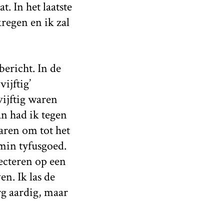
. In het laatste
regen en ik zal
ericht. In de
ijftig’
ijftig waren
an had ik tegen
aren om tot het
min tyfusgoed.
lecteren op een
n. Ik las de
g aardig, maar