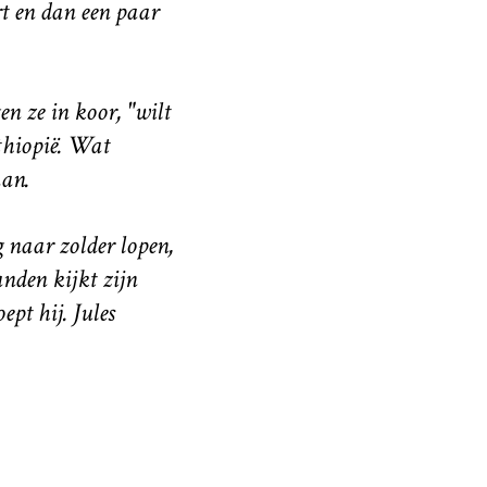
rt en dan een paar
n ze in koor, "wilt
Ethiopië. Wat
aan.
g naar zolder lopen,
nden kijkt zijn
pt hij. Jules