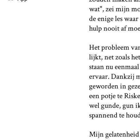
wat", zei mijn m
de enige les waar
hulp nooit af moe
Het probleem van 
lijkt, net zoals h
staan nu eenmaal 
ervaar. Dankzij m
geworden in geze
een potje te Risk
wel gunde, gun ik
spannend te houde
Mijn gelatenheid 