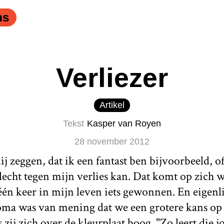
ns
Verliezer
Artikel
Tekst
Kasper van Royen
28 november 2012
ij zeggen, dat ik een fantast ben bijvoorbeeld, o
slecht tegen mijn verlies kan. Dat komt op zich 
één keer in mijn leven iets gewonnen. En eigenlij
oma was van mening dat we een grotere kans op 
zij zich over de kleurplaat boog. "Zo leert die 