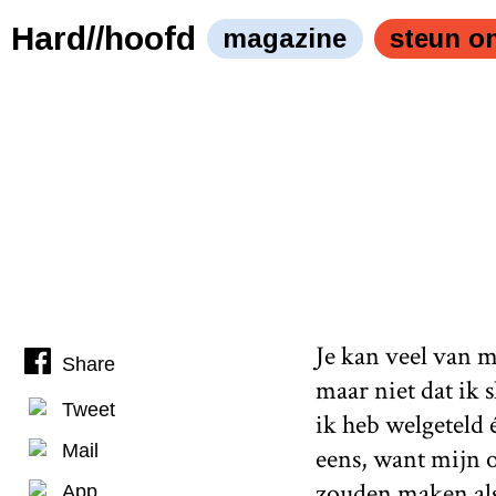
Hard//hoofd
magazine
steun o
Je kan veel van m
Share
maar niet dat ik 
Tweet
ik heb welgeteld 
Mail
eens, want mijn 
zouden maken als 
App