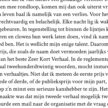
gen mee rondloop, komen mij dan ook uiterst v
 leven baal ik namelijk van een verlies. Voor het
nrechtvaardig en belachelijk. Elke nacht lig ik w
ebeuren. In tegenstelling tot binnen de lijntjes 
ren en clowns hun werk laten doen, vind ik name
ed ben. Het is wellicht mijn enige talent. Daaro
rijs, die zoals de naam doet vermoeden jaarlijks
van het beste Zeer Kort Verhaal. In de reglemente
al tweehonderdtwintig woorden, mocht insture
 verhaaltjes. Niet dat ik meteen de eerste prijs 
ede of derde, of de publieksprijs voor mijn part
p z’n minst een serieuze kanshebber te zijn. Het
maakte was dat mijn tweede verhaal mogelijk t
stuurde een mail naar de organisatie met de vraa