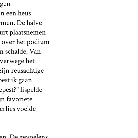
egen
in een heus
rmen. De halve
eurt plaatsnemen
n over het podium
n schalde. Van
alverwege het
zijn reusachtige
est ik gaan
epest?" lispelde
jn favoriete
erlies voelde
ben. De gevoelens