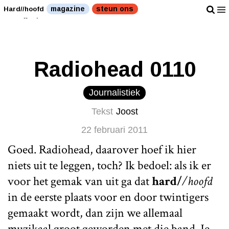
Een oude grap van de band van het moment." />
Een
magazine
steun ons
Hard//hoofd
oude grap van de band van het moment." />
Radiohead 0110
Journalistiek
Tekst
Joost
22 februari 2011
Goed. Radiohead, daarover hoef ik hier
niets uit te leggen, toch? Ik bedoel: als ik er
voor het gemak van uit ga dat
hard/
/hoofd
in de eerste plaats voor en door twintigers
gemaakt wordt, dan zijn we allemaal
muzikaal groot geworden met die band. Je