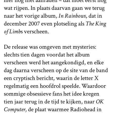
hier nog niet aanraden – dat moet eerst nog
wat rijpen. In plaats daarvan gaan we terug
naar het vorige album,
In Rainbows
, dat in
december 2007 even plotseling als
The King
of Limb
s verscheen.
De release was omgeven met mysteries:
slechts tien dagen voordat het album
verscheen werd het aangekondigd, en elke
dag daarna verscheen op de site van de band
een cryptisch bericht, waarin de letter X
regelmatig een hoofdrol speelde. Waardoor
sommige obsessieve fans het idee kregen
tien jaar terug in de tijd te kijken, naar
OK
Computer
, de plaat waarmee Radiohead in