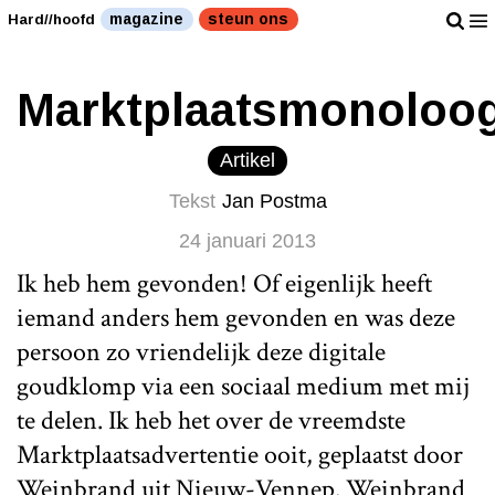
magazine
steun ons
Hard//hoofd
Marktplaatsmonoloo
Artikel
Tekst
Jan Postma
24 januari 2013
Ik heb hem gevonden! Of eigenlijk heeft
iemand anders hem gevonden en was deze
persoon zo vriendelijk deze digitale
goudklomp via een sociaal medium met mij
te delen. Ik heb het over de vreemdste
Marktplaatsadvertentie ooit, geplaatst door
Weinbrand uit Nieuw-Vennep. Weinbrand