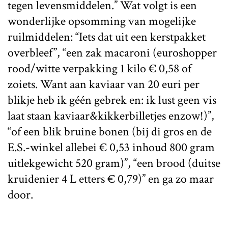
tegen levensmiddelen.” Wat volgt is een
wonderlijke opsomming van mogelijke
ruilmiddelen: “Iets dat uit een kerstpakket
overbleef”, “een zak macaroni (euroshopper
rood/witte verpakking 1 kilo € 0,58 of
zoiets. Want aan kaviaar van 20 euri per
blikje heb ik géén gebrek en: ik lust geen vis
laat staan kaviaar&kikkerbilletjes enzow!)”,
“of een blik bruine bonen (bij di gros en de
E.S.-winkel allebei € 0,53 inhoud 800 gram
uitlekgewicht 520 gram)”, “een brood (duitse
kruidenier 4 L etters € 0,79)” en ga zo maar
door.