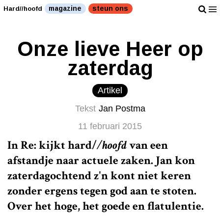
magazine
steun ons
Hard//hoofd
Onze lieve Heer op
zaterdag
Artikel
Tekst
Jan Postma
11 februari 2015
In Re: kijkt
hard/
/hoofd
van een
afstandje naar actuele zaken. Jan kon
zaterdagochtend z'n kont niet keren
zonder ergens tegen god aan te stoten.
Over het hoge, het goede en flatulentie.