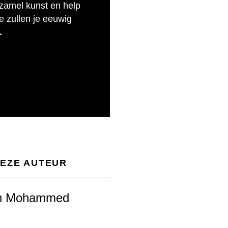
rzamel kunst en help
e zullen je eeuwig
.
DEZE AUTEUR
n Mohammed