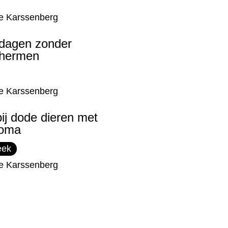
e Karssenberg
 dagen zonder
chermen
e Karssenberg
bij dode dieren met
 oma
eek
e Karssenberg