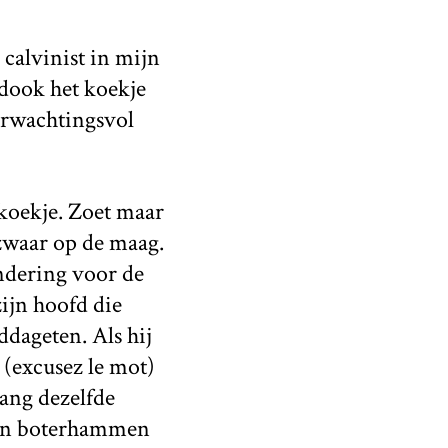
 calvinist in mijn
dook het koekje
erwachtingsvol
 koekje. Zoet maar
 zwaar op de maag.
ndering voor de
ijn hoofd die
ddageten. Als hij
 (excusez le mot)
ang dezelfde
mijn boterhammen