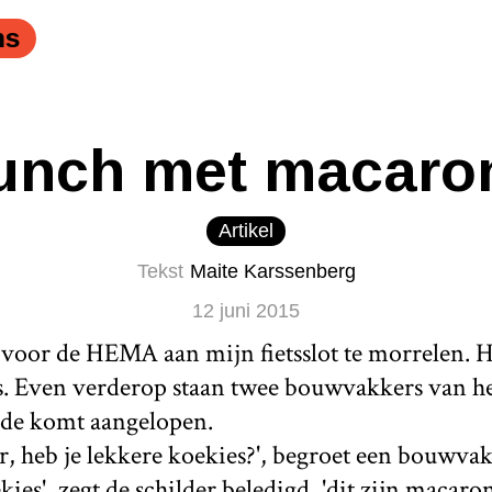
ns
unch met macaro
Artikel
Tekst
Maite Karssenberg
12 juni 2015
p voor de HEMA aan mijn fietsslot te morrelen. H
es. Even verderop staan twee bouwvakkers van he
rde komt aangelopen.
r, heb je lekkere koekies?', begroet een bouwvakk
kies', zegt de schilder beledigd, 'dit zijn macaron