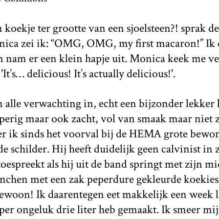
 koekje ter grootte van een sjoelsteen?! sprak de
ica zei ik: “OMG, OMG, my first macaron!” Ik 
en nam er een klein hapje uit. Monica keek me v
, 'It’s… delicious! It’s actually delicious!'.
n alle verwachting in, echt een bijzonder lekker
pperig maar ook zacht, vol van smaak maar niet
r ik sinds het voorval bij de HEMA grote bewo
childer. Hij heeft duidelijk geen calvinist in z
oespreekt als hij uit de band springt met zijn mi
unchen met een zak peperdure gekleurde koekies
gewoon! Ik daarentegen eet makkelijk een week l
k per ongeluk drie liter heb gemaakt. Ik smeer 