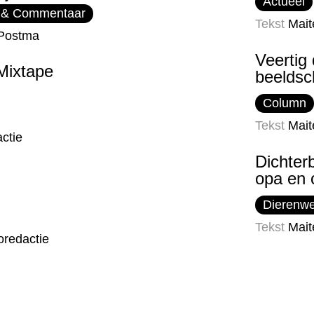
Actueel
 & Commentaar
Tekst
Mait
Postma
Veertig
Mixtape
beelds
Column
Tekst
Mait
ctie
Dichter
opa en
Dierenw
Tekst
Mait
oredactie