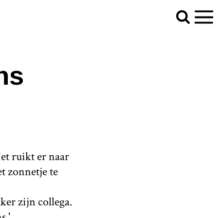
ns
et ruikt er naar
t zonnetje te
er zijn collega.
s.'