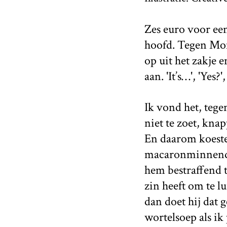
Zes euro voor een
hoofd. Tegen Mon
op uit het zakje 
aan. 'It’s…', 'Yes?'
Ik vond het, tege
niet te zoet, kna
En daarom koeste
macaronminnende s
hem bestraffend t
zin heeft om te l
dan doet hij dat 
wortelsoep als i