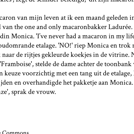
caron van mijn leven at ik een maand geleden in
el van the one and only macaronbakker Ladurée.
n Monica. 'I’ve never had a macaron in my life!'
goudomrande etalage. 'NO!' riep Monica en trok 
 naar de rijtjes gekleurde koekjes in de vitrine
 'Framboise', stelde de dame achter de toonbank 
keuze voorzichtig met een tang uit de etalage, 
ijden en overhandigde het pakketje aan Monica.
ze', sprak de vrouw.
ive Commons