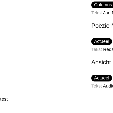
Columns
Tekst
Jan 
Poëzie 
Actueel
Tekst
Reda
Ansicht
Actueel
Tekst
Audi
test