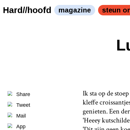
Hard//hoofd
magazine
steun o
L
Ik sta op de stoe
Share
kleffe croissantj
Tweet
genieten. Een de
Mail
'Heeey kutschilde
App
'Dit zijn geen koe