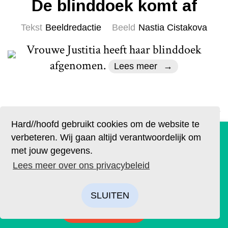
De blinddoek komt af
Tekst
Beeldredactie
Beeld
Nastia Cistakova
Vrouwe Justitia heeft haar blinddoek
afgenomen.
Lees meer
Hard//hoofd gebruikt cookies om de website te
De geruchten zijn waar. Lees Hard//hoofd nu ook op
verbeteren. Wij gaan altijd verantwoordelijk om
papier!
met jouw gegevens.
Columns & Commentaar
Bestel op tijd je eigen exemplaar van de eerste editie, met
Lees meer over ons privacybeleid
als thema: ‘Ik’. We hebben drie covers ontworpen. Kies je
Mammie
favoriet.
SLUITEN
Tekst
Trudy Kunz
Beeld
Myrthe Denkers
BESTELLEN
'Arme mammie, sorry mammie!', hoort