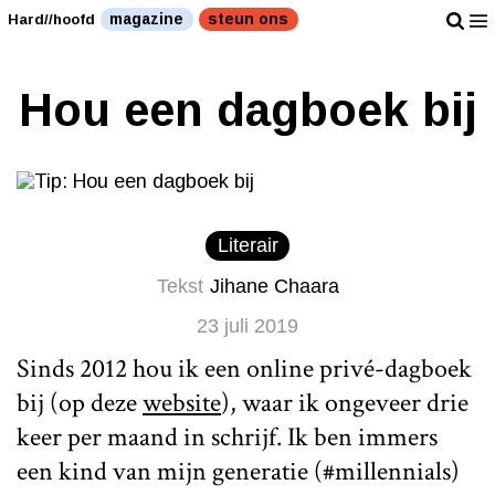
magazine
steun ons
Hard//hoofd
Hou een dagboek bij
Literair
Tekst
Jihane Chaara
23 juli 2019
Sinds 2012 hou ik een online privé-dagboek
bij (op deze
website
), waar ik ongeveer drie
keer per maand in schrijf. Ik ben immers
een kind van mijn generatie (#millennials)