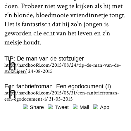
doen. Probeer niet weg te kijken als hij met
z’n blonde, bloedmooie vriendinnetje tongt.
Het is fantastisch dat hij zo’n jongen is
geworden die echt van het leven en z’n
meisje houdt.
TIP: De man van de stofzuiger
h
http://hardhoofd.com/2015/08/24/tip-de-man-van-de-
stofzuiger/
24-08-2015
Een fanbriefroman. Een egodocument (I)
h
http://hardhoofd.com/2015/05/31/een-fanbriefroman-
een-egodocument-i/
31-05-2015
Share
Tweet
Mail
App