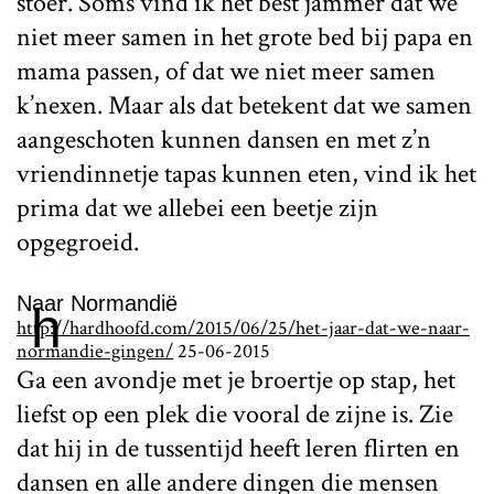
stoer. Soms vind ik het best jammer dat we
niet meer samen in het grote bed bij papa en
mama passen, of dat we niet meer samen
k’nexen. Maar als dat betekent dat we samen
aangeschoten kunnen dansen en met z’n
vriendinnetje tapas kunnen eten, vind ik het
prima dat we allebei een beetje zijn
opgegroeid.
Naar Normandië
h
http://hardhoofd.com/2015/06/25/het-jaar-dat-we-naar-
normandie-gingen/
25-06-2015
Ga een avondje met je broertje op stap, het
liefst op een plek die vooral de zijne is. Zie
dat hij in de tussentijd heeft leren flirten en
dansen en alle andere dingen die mensen