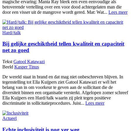
magische ervaring: Manta Ray bleek een even eenvoudige als
betoverende vertelling over een voor dood achtergelaten man die
door een visser uit de mangrove wordt gered. Mat: Wat...
Lees meer
Hard//talk
Bij gelijke geschiktheid tellen kwaliteit en capaciteit
net zo goed
Tekst
Gatool Katawazi
Beeld
Kasper Tinus
De wereld staat in brand en dat mag niet onbeschreven blijven. In
tegenstelling tot Ella Kuijpers ziet Gatool Katawazi er wél het
belang van in om voorkeur te geven aan de sollicitant die de
diversiteit binnen een organisatie versterkt. Afgelopen zomer schreef
Ella Kuijpers een Hard//talk waarin zij pleit tegen positieve
discriminatie in sollicitatieprocedures. Juist...
Lees meer
Actueel
Echte inclusiviteit is nog ver weg