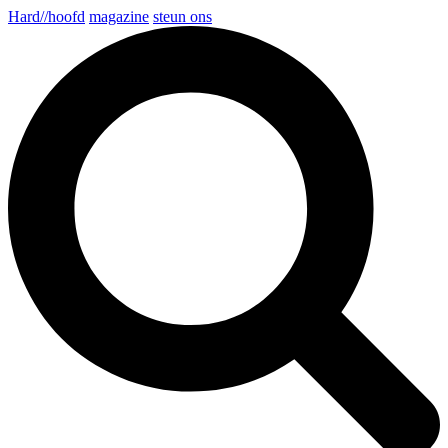
Hard//hoofd
magazine
steun ons