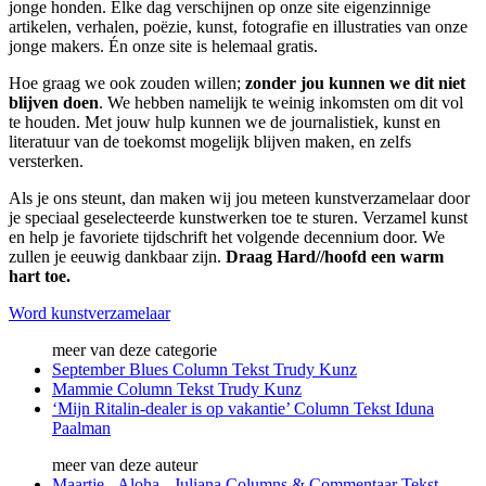
jonge honden. Elke dag verschijnen op onze site eigenzinnige
artikelen, verhalen, poëzie, kunst, fotografie en illustraties van onze
jonge makers. Én onze site is helemaal gratis.
Hoe graag we ook zouden willen;
zonder jou kunnen we dit niet
blijven doen
. We hebben namelijk te weinig inkomsten om dit vol
te houden. Met jouw hulp kunnen we de journalistiek, kunst en
literatuur van de toekomst mogelijk blijven maken, en zelfs
versterken.
Als je ons steunt, dan maken wij jou meteen kunstverzamelaar door
je speciaal geselecteerde kunstwerken toe te sturen. Verzamel kunst
en help je favoriete tijdschrift het volgende decennium door. We
zullen je eeuwig dankbaar zijn.
Draag Hard//hoofd een warm
hart toe.
Word kunstverzamelaar
meer van deze categorie
September Blues
Column
Tekst
Trudy Kunz
Mammie
Column
Tekst
Trudy Kunz
‘Mijn Ritalin-dealer is op vakantie’
Column
Tekst
Iduna
Paalman
meer van deze auteur
Maartje - Aloha - Juliana
Columns & Commentaar
Tekst