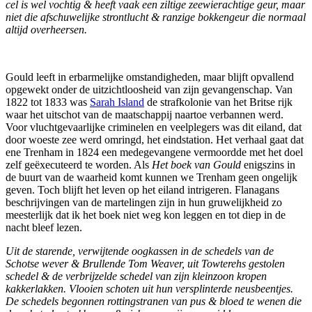
cel is wel vochtig & heeft vaak een ziltige zeewierachtige geur, maar
niet die afschuwelijke strontlucht & ranzige bokkengeur die normaal
altijd overheersen.
Gould leeft in erbarmelijke omstandigheden, maar blijft opvallend
opgewekt onder de uitzichtloosheid van zijn gevangenschap. Van
1822 tot 1833 was
Sarah Island
de strafkolonie van het Britse rijk
waar het uitschot van de maatschappij naartoe verbannen werd.
Voor vluchtgevaarlijke criminelen en veelplegers was dit eiland, dat
door woeste zee werd omringd, het eindstation. Het verhaal gaat dat
ene Trenham in 1824 een medegevangene vermoordde met het doel
zelf geëxecuteerd te worden. Als
Het boek van Gould
enigszins in
de buurt van de waarheid komt kunnen we Trenham geen ongelijk
geven. Toch blijft het leven op het eiland intrigeren. Flanagans
beschrijvingen van de martelingen zijn in hun gruwelijkheid zo
meesterlijk dat ik het boek niet weg kon leggen en tot diep in de
nacht bleef lezen.
Uit de starende, verwijtende oogkassen in de schedels van de
Schotse wever & Brullende Tom Weaver, uit Towterehs gestolen
schedel & de verbrijzelde schedel van zijn kleinzoon kropen
kakkerlakken. Vlooien schoten uit hun versplinterde neusbeentjes.
De schedels begonnen rottingstranen van pus & bloed te wenen die