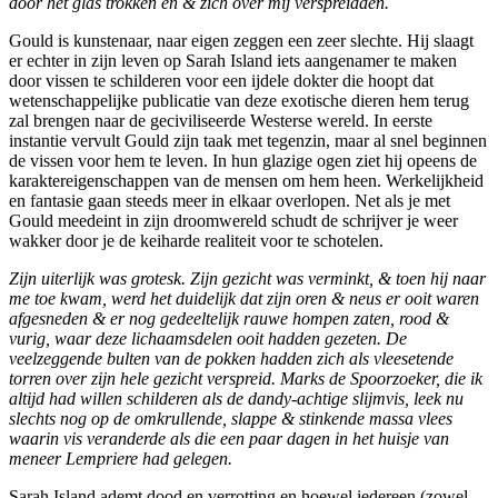
door het glas trokken en & zich over mij verspreidden.
Gould is kunstenaar, naar eigen zeggen een zeer slechte. Hij slaagt
er echter in zijn leven op Sarah Island iets aangenamer te maken
door vissen te schilderen voor een ijdele dokter die hoopt dat
wetenschappelijke publicatie van deze exotische dieren hem terug
zal brengen naar de geciviliseerde Westerse wereld. In eerste
instantie vervult Gould zijn taak met tegenzin, maar al snel beginnen
de vissen voor hem te leven. In hun glazige ogen ziet hij opeens de
karaktereigenschappen van de mensen om hem heen. Werkelijkheid
en fantasie gaan steeds meer in elkaar overlopen. Net als je met
Gould meedeint in zijn droomwereld schudt de schrijver je weer
wakker door je de keiharde realiteit voor te schotelen.
Zijn uiterlijk was grotesk. Zijn gezicht was verminkt, & toen hij naar
me toe kwam, werd het duidelijk dat zijn oren & neus er ooit waren
afgesneden & er nog gedeeltelijk rauwe hompen zaten, rood &
vurig, waar deze lichaamsdelen ooit hadden gezeten. De
veelzeggende bulten van de pokken hadden zich als vleesetende
torren over zijn hele gezicht verspreid. Marks de Spoorzoeker, die ik
altijd had willen schilderen als de dandy-achtige slijmvis, leek nu
slechts nog op de omkrullende, slappe & stinkende massa vlees
waarin vis veranderde als die een paar dagen in het huisje van
meneer Lempriere had gelegen.
Sarah Island ademt dood en verrotting en hoewel iedereen (zowel