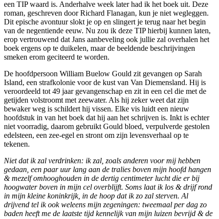
een TIP waard is. Anderhalve week later had ik het boek uit. Deze
roman, geschreven door Richard Flanagan, kun je niet wegleggen.
Dit epische avontuur slokt je op en slingert je terug naar het begin
van de negentiende eeuw. Nu zou ik deze TIP hierbij kunnen laten,
erop vertrouwend dat Jans aanbeveling ook jullie zal overhalen het
boek ergens op te duikelen, maar de beeldende beschrijvingen
smeken erom geciteerd te worden.
De hoofdpersoon William Buelow Gould zit gevangen op Sarah
Island, een strafkolonie voor de kust van Van Diemensland. Hij is
veroordeeld tot 49 jaar gevangenschap en zit in een cel die met de
getijden volstroomt met zeewater. Als hij zeker weet dat zijn
bewaker weg is schildert hij vissen. Elke vis luidt een nieuw
hoofdstuk in van het boek dat hij aan het schrijven is. Inkt is echter
niet voorradig, daarom gebruikt Gould bloed, verpulverde gestolen
edelsteen, een zee-egel en stront om zijn levensverhaal op te
tekenen.
Niet dat ik zal verdrinken: ik zal, zoals anderen voor mij hebben
gedaan, een paar uur lang aan de tralies boven mijn hoofd hangen
& mezelf omhooghouden in de dertig centimeter lucht die er bij
hoogwater boven in mijn cel overblijft. Soms laat ik los & drijf rond
in mijn kleine koninkrijk, in de hoop dat ik zo zal sterven. Al
drijvend tel ik ook weleens mijn zegeningen: tweemaal per dag zo
baden heeft me de laatste tijd kennelijk van mijn luizen bevrijd & de