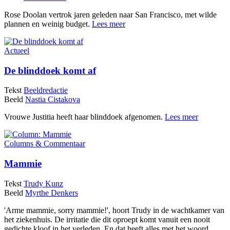
Rose Doolan vertrok jaren geleden naar San Francisco, met wilde
plannen en weinig budget.
Lees meer
Actueel
De blinddoek komt af
Tekst
Beeldredactie
Beeld
Nastia Cistakova
Vrouwe Justitia heeft haar blinddoek afgenomen.
Lees meer
Columns & Commentaar
Mammie
Tekst
Trudy Kunz
Beeld
Myrthe Denkers
'Arme mammie, sorry mammie!', hoort Trudy in de wachtkamer van
het ziekenhuis. De irritatie die dit oproept komt vanuit een nooit
gedichte kloof in het verleden. En dat heeft alles met het woord