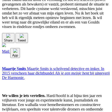
gevangenen als bewakers) er vastzit, probeert niemand de situatie te
verbeteren. Dit harde cynisme werkt verslavend, misschien juist
omdat het zo ver afstaat van mijn eigen leven. Nu ik het boek uit
heb wil ik eigenlijk meteen opnieuw beginnen met lezen. Ik wil
weer terug naar dit gruwelijke eiland en er als een van Goulds
vissen in eindeloze rondjes omheen zwemmen.
Share
Tweet
Mail
App
Maartje Smits
Maartje Smits is schrijvend detective en imker. In
2015 verscheen haar dichtbundel
Als je een meisje bent
bij uitgeverij
De Harmonie.
We willen je iets vertellen.
Hard//hoofd is al bijna tien jaar een
vrijhaven voor jonge en experimentele kunst, journalistiek en
literatuur. Een walhalla voor hemelbestormers en constructieve
twijfelaars, een speeltuin voor talentvolle dromers en ontheemde