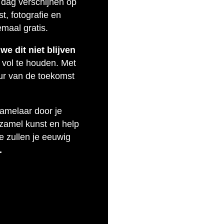
 dag verschijnen op
t, fotografie en
emaal gratis.
e dit niet blijven
 vol te houden. Met
uur van de toekomst
zamelaar door je
rzamel kunst en help
e zullen je eeuwig
.