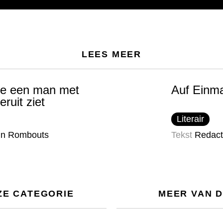
LEES MEER
hoe een man met
Auf Einma
eruit ziet
Literair
in Rombouts
Tekst
Redact
ZE CATEGORIE
MEER VAN 