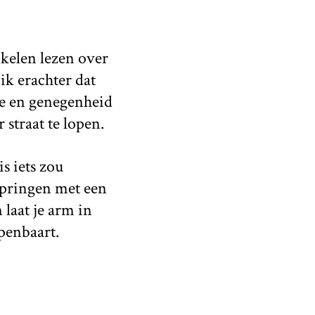
ikelen lezen over
k erachter dat
de en genegenheid
 straat te lopen.
s iets zou
 springen met een
laat je arm in
penbaart.