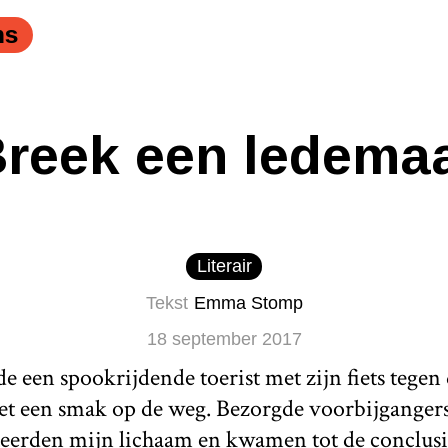
ns
reek een ledema
Literair
Tekst
Emma Stomp
18 september 2017
 een spookrijdende toerist met zijn fiets tegen
et een smak op de weg. Bezorgde voorbijganger
eerden mijn lichaam en kwamen tot de conclusie