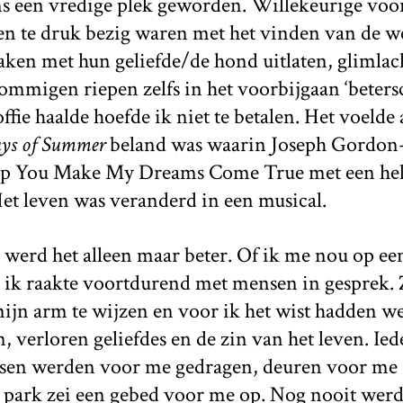
s een vredige plek geworden. Willekeurige voor
n te druk bezig waren met het vinden van de w
aken met hun geliefde/de hond uitlaten, glimla
Sommigen riepen zelfs in het voorbijgaan ‘beters
fie haalde hoefde ik niet te betalen. Het voelde a
ays of Summer
beland was waarin Joseph Gordon-L
t op You Make My Dreams Come True met een he
Het leven was veranderd in een musical.
werd het alleen maar beter. Of ik me nou op een
e: ik raakte voortdurend met mensen in gesprek. 
ijn arm te wijzen en voor ik het wist hadden we
en, verloren geliefdes en de zin van het leven. I
assen werden voor me gedragen, deuren voor me
 park zei een gebed voor me op. Nog nooit werd