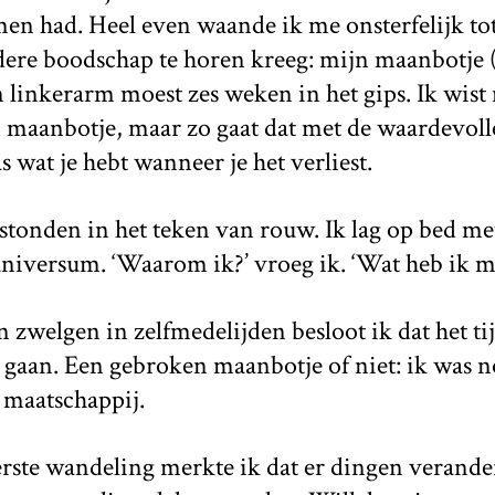
n had. Heel even waande ik me onsterfelijk tot 
dere boodschap te horen kreeg: mijn maanbotje 
linkerarm moest zes weken in het gips. Ik wist n
 maanbotje, maar zo gaat dat met de waardevoll
as wat je hebt wanneer je het verliest.
tonden in het teken van rouw. Ik lag op bed met
universum. ‘Waarom ik?’ vroeg ik. ‘Wat heb ik m
 zwelgen in zelfmedelijden besloot ik dat het t
 gaan. Een gebroken maanbotje of niet: ik was no
 maatschappij.
eerste wandeling merkte ik dat er dingen verand