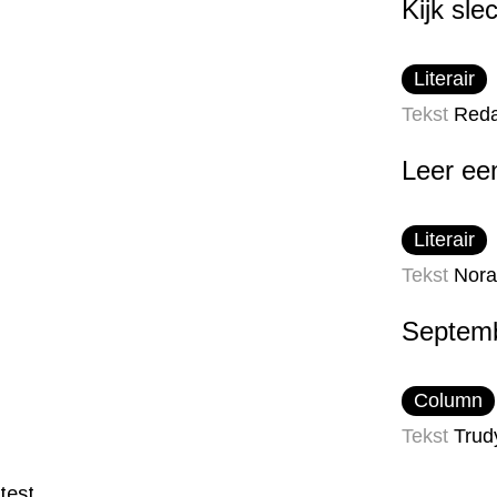
Kijk sle
Literair
Tekst
Reda
Leer ee
Literair
Tekst
Nora
Septemb
Column
Tekst
Trud
test