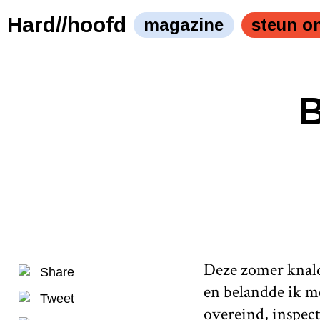
Hard//hoofd
magazine
steun o
B
Deze zomer knalde
Share
en belandde ik m
Tweet
overeind, inspect