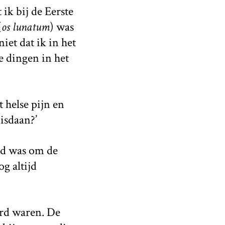
ik bij de Eerste
(
os lunatum
) was
iet dat ik in het
e dingen in het
 helse pijn en
isdaan?’
ijd was om de
g altijd
erd waren. De