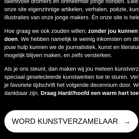
talentvolle dromers en ontheemde jonge honden. Elke
onze site eigenzinnige artikelen, verhalen, poëzie, kuns
illustraties van onze jonge makers. Én onze site is hel
Hoe graag we ook zouden willen;
zonder jou kunnen w
doen
. We hebben namelijk te weinig inkomsten om dit
jouw hulp kunnen we de journalistiek, kunst en literat
mogelijk blijven maken, en zelfs versterken.
Als je ons steunt, dan maken wij jou meteen kunstver
speciaal geselecteerde kunstwerken toe te sturen. Ve
je favoriete tijdschrift het volgende decennium door. W
dankbaar zijn.
Draag Hard//hoofd een warm hart toe
WORD KUNSTVERZAMELAAR