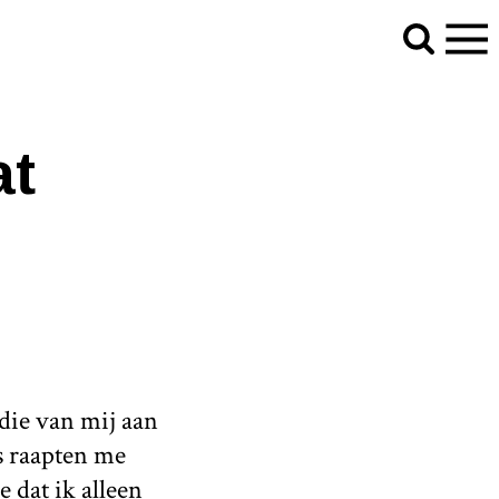
at
 die van mij aan
s raapten me
 dat ik alleen