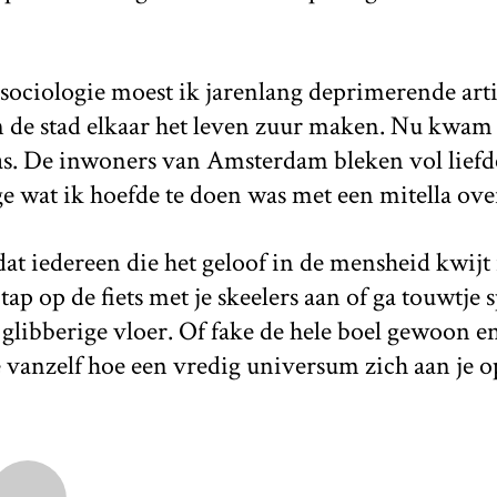
sociologie moest ik jarenlang deprimerende art
 de stad elkaar het leven zuur maken. Nu kwam i
as. De inwoners van Amsterdam bleken vol lief
ge wat ik hoefde te doen was met een mitella over
at iedereen die het geloof in de mensheid kwijt i
ap op de fiets met je skeelers aan of ga touwtje
libberige vloer. Of fake de hele boel gewoon en 
e vanzelf hoe een vredig universum zich aan je o