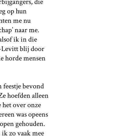
bijgangers, die
eg op hun
chten me nu
chap’ naar me.
lsof ik in die
evitt blij door
le horde mensen
 feestje bevond
Ze hoefden alleen
 het over onze
edereen was opeens
 open gehouden.
 ik zo vaak mee