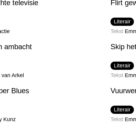
chte televisie
Flirt g
Literair
ctie
Tekst
Emm
n ambacht
Skip he
Literair
 van Arkel
Tekst
Emm
er Blues
Vuurwe
Literair
y Kunz
Tekst
Emm