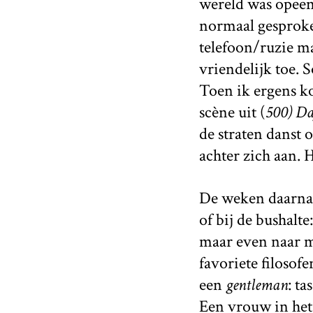
wereld was opeen
normaal gesproke
telefoon/ruzie m
vriendelijk toe. 
Toen ik ergens kof
scène uit (
500) D
de straten dans
achter zich aan. 
De weken daarna 
of bij de bushalt
maar even naar m
favoriete filosof
een
gentleman
: t
Een vrouw in het