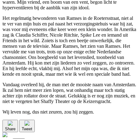
waren. Mijn vriend, een boom van een vent, begon licht te
hyperventileren bij de aanblik van zijn idool.
Het regelmatig bewonderen van Ramses in de Roetersstraat, niet al
te ver van mijn huis en pal naast het verzorgingstehuis waar hij zat,
was voor mij eveneens elke keer weer een klein wonder. In Amerika
zag ik Claudia Schiffer, Nicole Ritchie, Spike Lee en iemand uit
Friends in het wild. Zoiets is toch een beetje onwerkelijk, die
mensen van de televisie. Maar Ramses, het zien van Ramses. Het
vervulde me van trots, trots op onze enige echte Nederlandse
chansonnier. Ons boegbeeld van het levenslied, toonbeeld van
Amsterdam. Hij kon met zijn liederen zo veel zeggen, zo ontroeren.
En hij leefde echt, vlakbij mij. Alsof het mijn opa was, die ik niet
kende en nooit sprak, maar met wie ik wel een speciale band had.
Vandaag overleed hij, de man met de mooiste naam van Amsterdam.
Ik zal hem niet meer zien lopen, wat onhandig maar toch statig
achter zijn rollator door de straat. Gelukkig is er nog zijn muziek, en
niet te vergeten het Shaffy Theater op de Keizersgracht.
Wij leven nog, dus niet zeuren, zou hij zeggen.
Share
Tweet