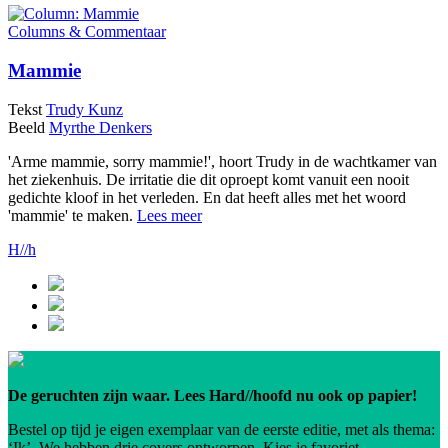
Columns & Commentaar
Mammie
Tekst
Trudy Kunz
Beeld
Myrthe Denkers
'Arme mammie, sorry mammie!', hoort Trudy in de wachtkamer van
het ziekenhuis. De irritatie die dit oproept komt vanuit een nooit
gedichte kloof in het verleden. En dat heeft alles met het woord
'mammie' te maken.
Lees meer
H//h
De geruchten zijn waar. Lees Hard//hoofd nu ook op papier!
Bestel op tijd je eigen exemplaar van de eerste editie, met als thema:
‘Ik’. We hebben drie covers ontworpen. Kies je favoriet.