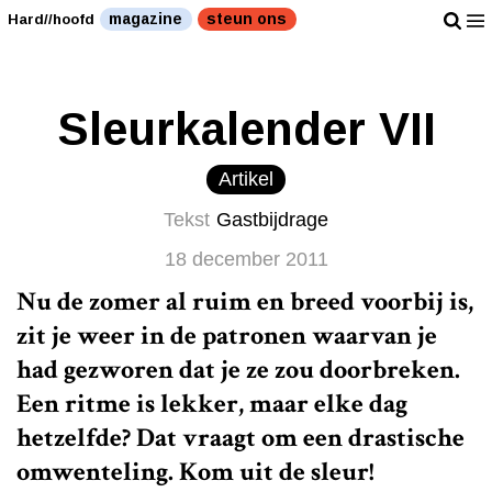
Doe eens gek." />
Doe eens gek." />
magazine
steun ons
Hard//hoofd
Sleurkalender VII
Artikel
Tekst
Gastbijdrage
18 december 2011
Nu de zomer al ruim en breed voorbij is,
zit je weer in de patronen waarvan je
had gezworen dat je ze zou doorbreken.
Een ritme is lekker, maar elke dag
hetzelfde? Dat vraagt om een drastische
omwenteling. Kom uit de sleur!