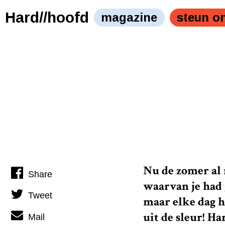
Doe het eens anders." />
Doe het eens anders." />
Hard//hoofd
magazine
steun o
Nu de zomer al 
Share
waarvan je had 
Tweet
maar elke dag h
uit de sleur!
Ha
Mail