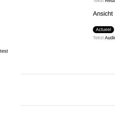
Tekst
Reda
Ansicht
Actueel
Tekst
Audi
test