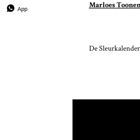
Marloes Toone
App
De Sleurkalender 