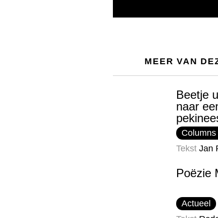
MEER VAN DE
Beetje u
naar ee
pekinee
Columns
Tekst
Jan 
Poëzie 
Actueel