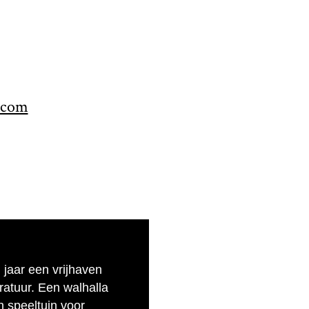
.com
n jaar een vrijhaven
eratuur. Een walhalla
n speeltuin voor