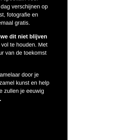
 dag verschijnen op
t, fotografie en
emaal gratis.
e dit niet blijven
 vol te houden. Met
uur van de toekomst
zamelaar door je
rzamel kunst en help
e zullen je eeuwig
.