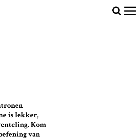
patronen
e is lekker,
wenteling. Kom
roefening van