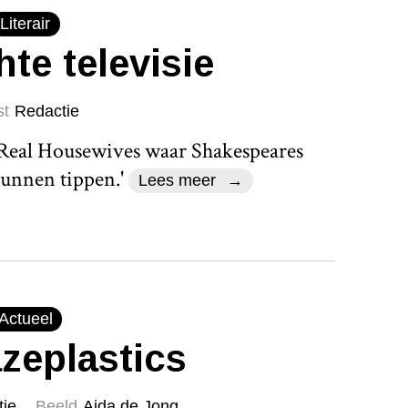
Literair
hte televisie
st
Redactie
 Real Housewives waar Shakespeares
kunnen tippen.'
Lees meer
Actueel
zeplastics
tie
Beeld
Aida de Jong