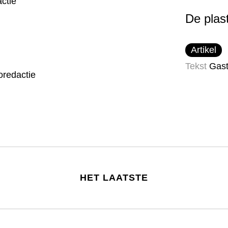
ctie
De plast
Artikel
Tekst
Gast
oredactie
HET LAATSTE