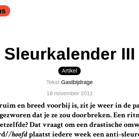
ns
Sleurkalender III
Artikel
Tekst
Gastbijdrage
18 november 2011
ruim en breed voorbij is, zit je weer in de 
gezworen dat je ze zou doorbreken. Een ritm
etzelfde? Dat vraagt om een drastische om
rd/
/hoofd
plaatst iedere week een anti-sleu