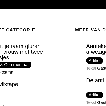
ZE CATEGORIE
MEER VAN 
it je raam gluren
Aanteke
n vrouw met twee
afwezig
sjes
Artikel
 & Commentaar
Tekst
Gast
Postma
De anti
Mixtape
Artikel
Tekst
Gast