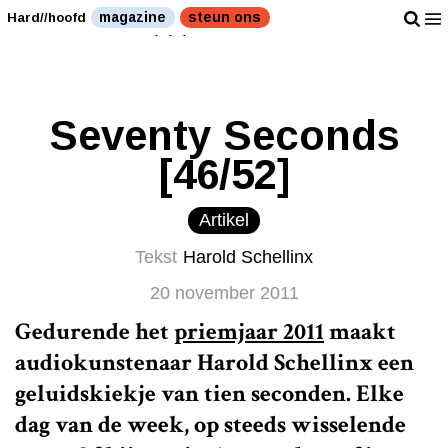
"Nederland heeft dij-ij-ijken van kunstenaars!"" />
magazine
steun ons
Hard//hoofd
"Nederland heeft dij-ij-ijken van kunstenaars!"" />
Seventy Seconds
[46/52]
Artikel
Tekst
Harold Schellinx
20 november 2011
Gedurende het
priemjaar 2011
maakt
audiokunstenaar Harold Schellinx een
geluidskiekje van tien seconden. Elke
dag van de week, op steeds wisselende