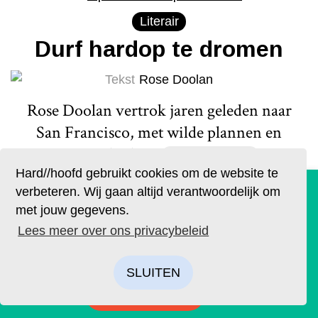
Literair
Durf hardop te dromen
Tekst
Rose Doolan
Rose Doolan vertrok jaren geleden naar
San Francisco, met wilde plannen en
weinig budget.
Lees meer
Hard//hoofd gebruikt cookies om de website te
De geruchten zijn waar. Lees Hard//hoofd nu ook op
verbeteren. Wij gaan altijd verantwoordelijk om
papier!
met jouw gegevens.
Bestel op tijd je eigen exemplaar van de eerste editie, met
Lees meer over ons privacybeleid
als thema: ‘Ik’. We hebben drie covers ontworpen. Kies je
favoriet.
SLUITEN
Actueel
BESTELLEN
De blinddoek komt af