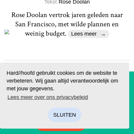
Tekst
Rose Doolan
Rose Doolan vertrok jaren geleden naar
San Francisco, met wilde plannen en
weinig budget.
Lees meer
Hard//hoofd gebruikt cookies om de website te
De geruchten zijn waar. Lees Hard//hoofd nu ook op
verbeteren. Wij gaan altijd verantwoordelijk om
papier!
met jouw gegevens.
Actueel
Bestel op tijd je eigen exemplaar van de eerste editie, met
Lees meer over ons privacybeleid
De blinddoek komt af
als thema: ‘Ik’. We hebben drie covers ontworpen. Kies je
favoriet.
Tekst
Beeldredactie
Beeld
Nastia Cistakova
SLUITEN
BESTELLEN
Vrouwe Justitia heeft haar blinddoek