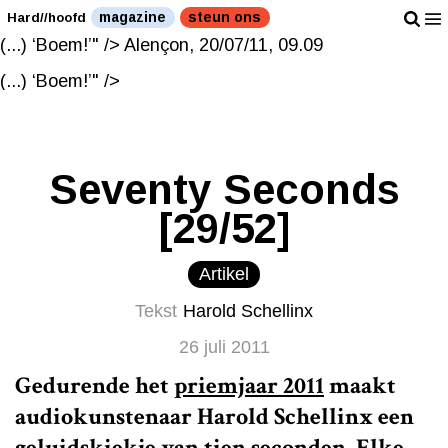
Alençon, 20/07/11, 09.09
magazine
steun ons
Hard//hoofd
(...) ‘Boem!’" />
Alençon, 20/07/11, 09.09
(...) ‘Boem!’" />
Seventy Seconds
[29/52]
Artikel
Tekst
Harold Schellinx
26 juli 2011
Gedurende het
priemjaar 2011
maakt
audiokunstenaar Harold Schellinx een
geluidskiekje van tien seconden. Elke