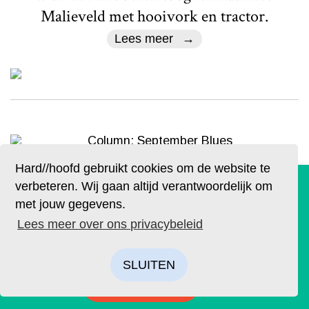
Malieveld met hooivork en tractor.
Lees meer
Literair
Hard//hoofd gebruikt cookies om de website te
De geruchten zijn waar. Lees Hard//hoofd nu ook op
verbeteren. Wij gaan altijd verantwoordelijk om
September Blues
papier!
met jouw gegevens.
Bestel op tijd je eigen exemplaar van de eerste editie, met
Tekst
Trudy Kunz
Beeld
Bram Dirven
Lees meer over ons privacybeleid
als thema: ‘Ik’. We hebben drie covers ontworpen. Kies je
favoriet.
De maand september is weer voorbij en
SLUITEN
dat betekent voor Trudy afscheid nemen
BESTELLEN
en opnieuw beginnen. Van haar