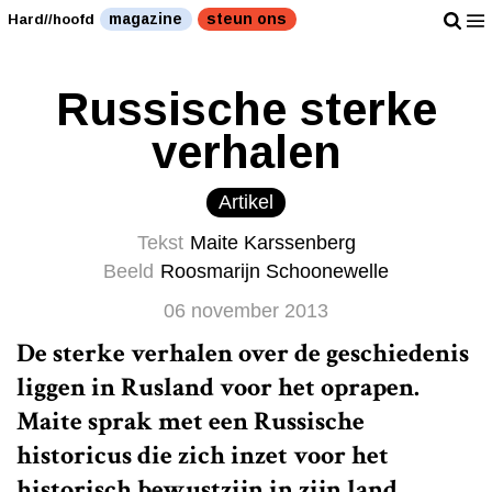
magazine
steun ons
Hard//hoofd
Russische sterke
verhalen
Artikel
Tekst
Maite Karssenberg
Beeld
Roosmarijn Schoonewelle
06 november 2013
De sterke verhalen over de geschiedenis
liggen in Rusland voor het oprapen.
Maite sprak met een Russische
historicus die zich inzet voor het
historisch bewustzijn in zijn land.