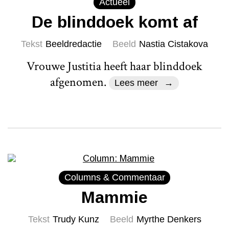
Actueel
De blinddoek komt af
Tekst
Beeldredactie
Beeld
Nastia Cistakova
Vrouwe Justitia heeft haar blinddoek
afgenomen.
Lees meer
Columns & Commentaar
Mammie
Tekst
Trudy Kunz
Beeld
Myrthe Denkers